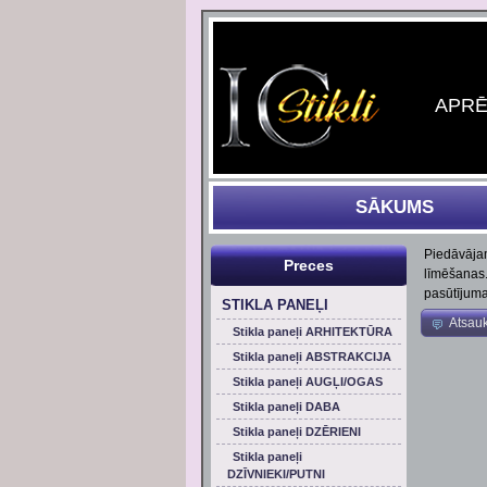
APRĒĶ
SĀKUMS
Piedāvājam
Preces
līmēšanas.
pasūtījuma
STIKLA PANEĻI
Atsau
Stikla paneļi ARHITEKTŪRA
Stikla paneļi ABSTRAKCIJA
Stikla paneļi AUGĻI/OGAS
Stikla paneļi DABA
Stikla paneļi DZĒRIENI
Stikla paneļi
DZĪVNIEKI/PUTNI