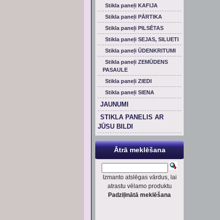
Stikla paneļi KAFIJA
Stikla paneļi PĀRTIKA
Stikla paneļi PILSĒTAS
Stikla paneļi SEJAS, SILUETI
Stikla paneļi ŪDENKRITUMI
Stikla paneļi ZEMŪDENS
PASAULE
Stikla paneļi ZIEDI
Stikla paneļi SIENA
JAUNUMI
STIKLA PANELIS AR
JŪSU BILDI
Ātrā meklēšana
Izmanto atslēgas vārdus, lai
atrastu vēlamo produktu
Padziļinātā meklēšana