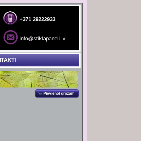
+371 29222933
info@stiklapaneli.lv
TAKTI
Pievienot grozam