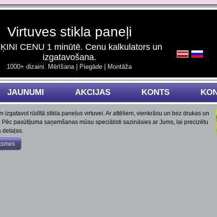
Virtuves stikla paneļi
INI CENU 1 minūtē. Cenu kalkulators un
izgatavošana.
1000+ dizaini. Mērīšana | Piegāde | Montāža
JAUNUMI
AKCIJAS
KONTS
KON
 izgatavot rūdītā stikla paneļus virtuvei. Ar attēliem, vienkrāsu un bez drukas un
 Pēc pasūtījuma saņemšanas mūsu speciālisti sazināsies ar Jums, lai precizētu
 detaļas.
ksmes