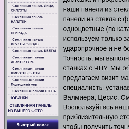
Стеклянная панель ЛИЦА,
наши панели из стек
СИЛУЭТЫ
Стеклянная панель
панели из стекла с 
НАПИТКИ
одноцветные (по кат
Стеклянная панель
ПРИРОДА
используем только з
Стеклянная панель
ФРУКТЫ / ЯГОДЫ
ударопрочное и не бо
Стеклянная панель ЦВЕТЫ
Точность: мы выполн
Стеклянные панели
АРХИТЕКТУРА
станках с ЧПУ. Мы о
Стеклянные панели
ЖИВОТНЫЕ / ПТИ
предлагаем визит ма
Стеклянные панели
Подводный мир
специалисты устанав
Стеклянные панели СТЕНА
Валмиера, Цесис, См
НОВИНКИ
СТЕКЛЯННАЯ ПАНЕЛЬ
Воспользуйтесь наши
ИЗ ВАШЕГО ФОТО
приблизительную сто
Быстрый поиск
чтобы получить точн