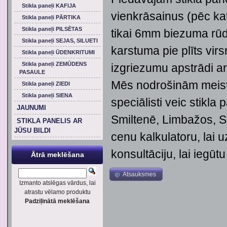
Stikla paneļi KAFIJA
vienkrāsainus (pēc kata
Stikla paneļi PĀRTIKA
Stikla paneļi PILSĒTAS
tikai 6mm biezuma rūdīt
Stikla paneļi SEJAS, SILUETI
karstuma pie plīts vir
Stikla paneļi ŪDENKRITUMI
Stikla paneļi ZEMŪDENS
izgriezumu apstrādi a
PASAULE
Mēs nodrošinām meista
Stikla paneļi ZIEDI
Stikla paneļi SIENA
speciālisti veic stikl
JAUNUMI
Smiltenē, Limbažos, S
STIKLA PANELIS AR
JŪSU BILDI
cenu kalkulatoru, lai 
konsultāciju, lai iegūt
Ātrā meklēšana
Atsauksmes
Izmanto atslēgas vārdus, lai
atrastu vēlamo produktu
Padziļinātā meklēšana