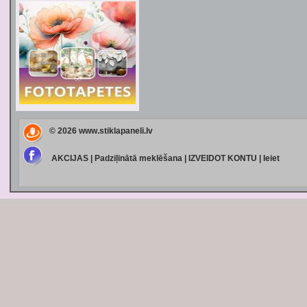
© 2026
www.stiklapaneli.lv
AKCIJAS
|
Padziļinātā meklēšana
|
IZVEIDOT KONTU
|
Ieiet