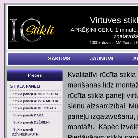
Virtuves stik
APRĒĶINI CENU 1 minūtē. 
izgatavoš
1000+ dizaini. Mērīšana | 
SĀKUMS
JAUNUMI
A
Kvalitatīvi rūdīta stikl
Preces
mērīšanas līdz montāža
STIKLA PANEĻI
rūdīta stikla paneļi vi
Stikla paneļi ARHITEKTŪRA
Stikla paneļi ABSTRAKCIJA
sienu aizsardzībai. Mū
Stikla paneļi AUGĻI/OGAS
paneļu izgatavošanu, 
Stikla paneļi DABA
Stikla paneļi DZĒRIENI
montāžu. Kāpēc izvēlēt
Stikla paneļi
DZĪVNIEKI/PUTNI
Piedāvājam stikla pane