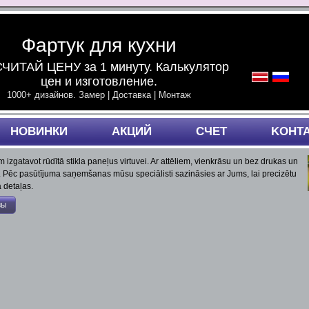
Фартук для кухни
ЧИТАЙ ЦЕНУ за 1 минуту. Калькулятор
цен и изготовление.
1000+ дизайнов. Замер | Доставка | Монтаж
НОВИНКИ
АКЦИЙ
СЧЕТ
KОНТ
 izgatavot rūdītā stikla paneļus virtuvei. Ar attēliem, vienkrāsu un bez drukas un
 Pēc pasūtījuma saņemšanas mūsu speciālisti sazināsies ar Jums, lai precizētu
 detaļas.
вы