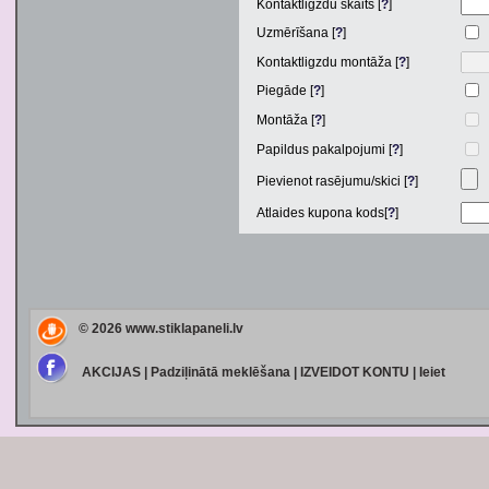
Kontaktligzdu skaits [
?
]
Uzmērīšana [
?
]
Kontaktligzdu montāža [
?
]
Piegāde [
?
]
Montāža [
?
]
Papildus pakalpojumi [
?
]
Pievienot rasējumu/skici [
?
]
Atlaides kupona kods[
?
]
© 2026
www.stiklapaneli.lv
AKCIJAS
|
Padziļinātā meklēšana
|
IZVEIDOT KONTU
|
Ieiet