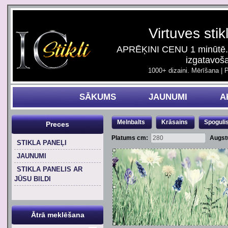
Virtuves stik
APRĒĶINI CENU 1 minūtē. 
izgatavoš
1000+ dizaini. Mērīšana | 
SĀKUMS
JAUNUMI
A
Melnbalts
Krāsains
Spoguli
Preces
Platums cm:
Augst
STIKLA PANEĻI
JAUNUMI
STIKLA PANELIS AR
JŪSU BILDI
Ātrā meklēšana