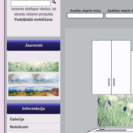
Izmanto atslēgas vārdus, lai
Augšējo skapīšu krāsa
Apakšējo skapīšu 
atrastu vēlamo produktu
Padziļinātā meklēšana
Jaunumi
Informācija
Galerija
Noteikumi