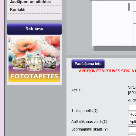
Jautājumi un atbildes
Kontakti
Reklāma
Pasūtījuma info
APRĒĶINIET VIRTUVES STIKLA P
Virt
Attēls:
[SPJ
Aug
1
-ais panelis [
?
]
Aplīmēšanas veids[
?
]
Stiprinājumu skaits [
?
]