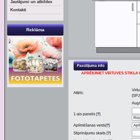
Jautājumi un atbildes
Kontakti
Reklāma
Pasūtījuma info
APRĒĶINIET VIRTUVES STIKLA P
Virt
Attēls:
[SPJ
Aug
1
-ais panelis [
?
]
Aplīmēšanas veids[
?
]
Stiprinājumu skaits [
?
]