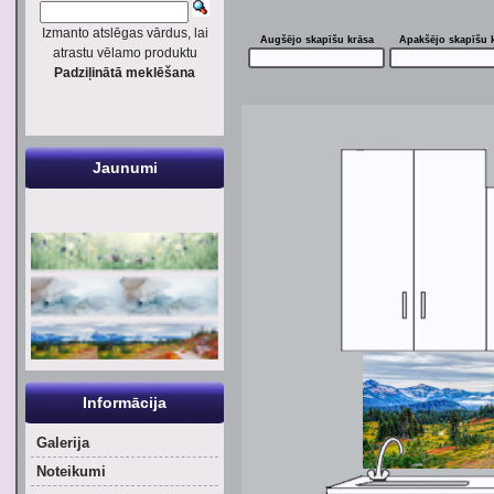
Izmanto atslēgas vārdus, lai
Augšējo skapīšu krāsa
Apakšējo skapīšu 
atrastu vēlamo produktu
Padziļinātā meklēšana
Jaunumi
Informācija
Galerija
Noteikumi