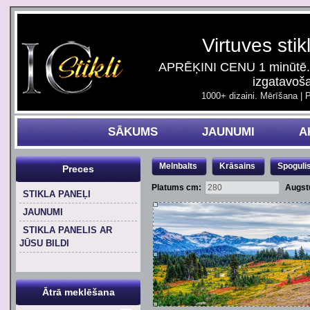
Virtuves stik
APRĒĶINI CENU 1 minūtē. 
izgatavoš
1000+ dizaini. Mērīšana | 
SĀKUMS
JAUNUMI
A
Melnbalts
Krāsains
Spoguli
Preces
Platums cm:
Augst
STIKLA PANEĻI
JAUNUMI
STIKLA PANELIS AR
JŪSU BILDI
Ātrā meklēšana