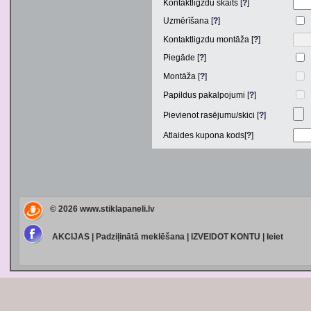
Kontaktligzdu skaits [
?
]
Uzmērīšana [
?
]
Kontaktligzdu montāža [
?
]
Piegāde [
?
]
Montāža [
?
]
Papildus pakalpojumi [
?
]
Pievienot rasējumu/skici [
?
]
Atlaides kupona kods[
?
]
© 2026
www.stiklapaneli.lv
AKCIJAS
|
Padziļinātā meklēšana
|
IZVEIDOT KONTU
|
Ieiet