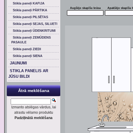
Stikla paneļi KAFIJA
Augšējo skapīšu krāsa
Apakšējo skapīšu 
Stikla paneļi PĀRTIKA
Stikla paneļi PILSĒTAS
Stikla paneļi SEJAS, SILUETI
Stikla paneļi ŪDENKRITUMI
Stikla paneļi ZEMŪDENS
PASAULE
Stikla paneļi ZIEDI
Stikla paneļi SIENA
JAUNUMI
STIKLA PANELIS AR
JŪSU BILDI
Ātrā meklēšana
Izmanto atslēgas vārdus, lai
atrastu vēlamo produktu
Padziļinātā meklēšana