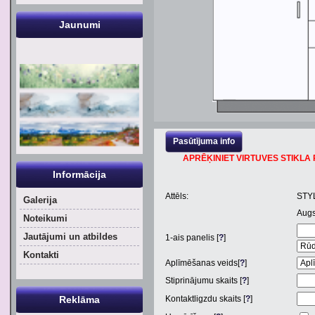
Jaunumi
Pasūtījuma info
APRĒĶINIET VIRTUVES STIKLA P
Informācija
Attēls:
STY
Galerija
Aug
Noteikumi
Jautājumi un atbildes
1
-ais panelis [
?
]
Kontakti
Aplīmēšanas veids[
?
]
Stiprinājumu skaits [
?
]
Reklāma
Kontaktligzdu skaits [
?
]