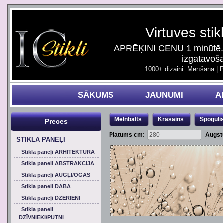
Virtuves stik
APRĒĶINI CENU 1 minūtē. 
izgatavoš
1000+ dizaini. Mērīšana | 
SĀKUMS
JAUNUMI
A
Melnbalts
Krāsains
Spoguli
Preces
Platums cm:
Augst
STIKLA PANEĻI
Stikla paneļi ARHITEKTŪRA
Stikla paneļi ABSTRAKCIJA
Stikla paneļi AUGĻI/OGAS
Stikla paneļi DABA
Stikla paneļi DZĒRIENI
Stikla paneļi
DZĪVNIEKI/PUTNI