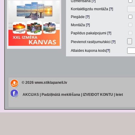
Uzmērīšana [
?
]
Kontaktligzdu montāža [
?
]
Piegāde [
?
]
Montāža [
?
]
Papildus pakalpojumi [
?
]
Pievienot rasējumu/skici [
?
]
Atlaides kupona kods[
?
]
© 2026
www.stiklapaneli.lv
AKCIJAS
|
Padziļinātā meklēšana
|
IZVEIDOT KONTU
|
Ieiet