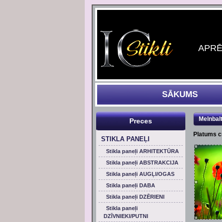
APRĒĶ
SĀKUMS
Melnbal
Preces
Platums 
STIKLA PANEĻI
Stikla paneļi ARHITEKTŪRA
Stikla paneļi ABSTRAKCIJA
Stikla paneļi AUGĻI/OGAS
Stikla paneļi DABA
Stikla paneļi DZĒRIENI
Stikla paneļi
DZĪVNIEKI/PUTNI