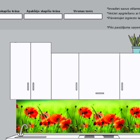
*Ievadiet savus vēlam
skapīšu krāsa
Apakšējo skapīšu krāsa
Virsmas tonis
*Veiciet apgriešanu ar 
*Pārvietojiet izgriezto
*Pēc pasūtījuma saņemš