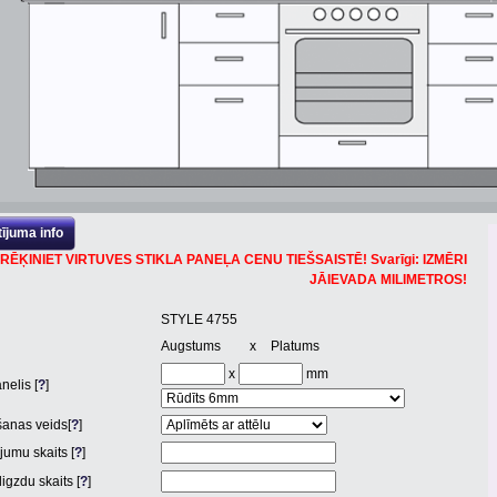
ījuma info
RĒĶINIET VIRTUVES STIKLA PANEĻA CENU TIEŠSAISTĒ! Svarīgi: IZMĒRI
JĀIEVADA MILIMETROS!
STYLE 4755
Augstums
x
Platums
x
mm
nelis [
?
]
anas veids[
?
]
jumu skaits [
?
]
igzdu skaits [
?
]