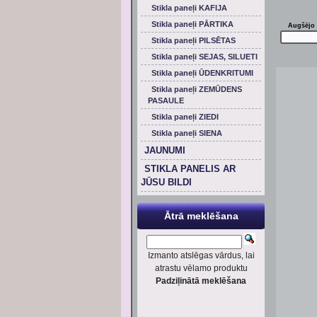
Stikla paneļi KAFIJA
Stikla paneļi PĀRTIKA
Augšējo 
Stikla paneļi PILSĒTAS
Stikla paneļi SEJAS, SILUETI
Stikla paneļi ŪDENKRITUMI
Stikla paneļi ZEMŪDENS
PASAULE
Stikla paneļi ZIEDI
Stikla paneļi SIENA
JAUNUMI
STIKLA PANELIS AR
JŪSU BILDI
Ātrā meklēšana
Izmanto atslēgas vārdus, lai
atrastu vēlamo produktu
Padziļinātā meklēšana