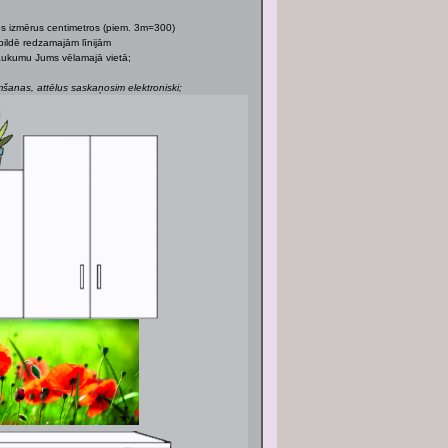
os izmērus centimetros (piem. 3m=300)
bildē redzamajām līnijām
 laukumu Jums vēlamajā vietā;
anas, attēlus saskaņosim elektroniski;