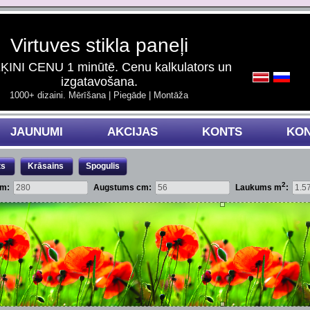
Virtuves stikla paneļi
INI CENU 1 minūtē. Cenu kalkulators un
izgatavošana.
1000+ dizaini. Mērīšana | Piegāde | Montāža
JAUNUMI
AKCIJAS
KONTS
KON
ts
Krāsains
Spogulis
2
cm:
Augstums cm:
Laukums m
: