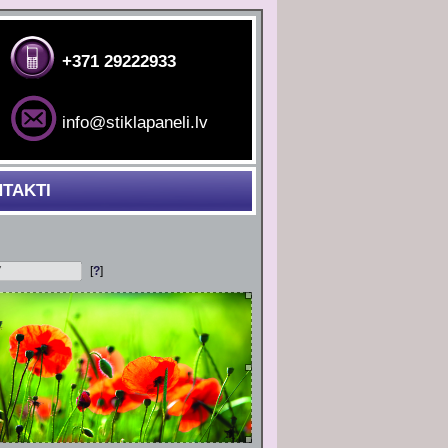
+371 29222933
info@stiklapaneli.lv
TAKTI
[
?
]