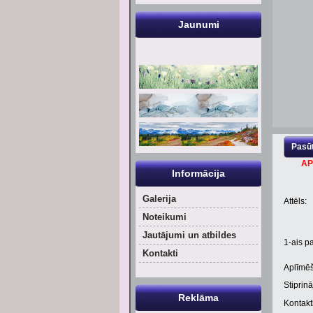
Jaunumi
Pasūt
AP
Informācija
Galerija
Attēls:
Noteikumi
Jautājumi un atbildes
1
-ais pa
Kontakti
Aplīmēš
Stiprinā
Reklāma
Kontaktl