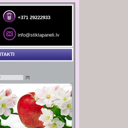
+371 29222933
info@stiklapaneli.lv
TAKTI
[
?
]