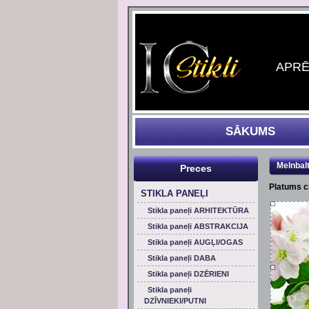
APRĒĶ
SĀKUMS
Melnbal
Preces
Platums 
STIKLA PANEĻI
Stikla paneļi ARHITEKTŪRA
Stikla paneļi ABSTRAKCIJA
Stikla paneļi AUGĻI/OGAS
Stikla paneļi DABA
Stikla paneļi DZĒRIENI
Stikla paneļi
DZĪVNIEKI/PUTNI