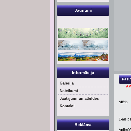
Jaunumi
Informācija
Pasūt
Galerija
AP
Noteikumi
Jautājumi un atbildes
Attēls:
Kontakti
1
-ais pa
Reklāma
Aplīmēš