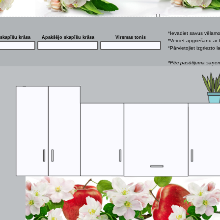
*Ievadiet savus vēlam
skapīšu krāsa
Apakšējo skapīšu krāsa
Virsmas tonis
*Veiciet apgriešanu ar 
*Pārvietojiet izgriezto
*Pēc pasūtījuma saņemš