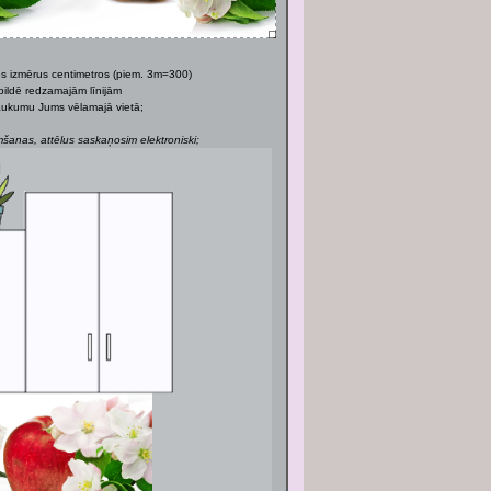
os izmērus centimetros (piem. 3m=300)
bildē redzamajām līnijām
 laukumu Jums vēlamajā vietā;
anas, attēlus saskaņosim elektroniski;