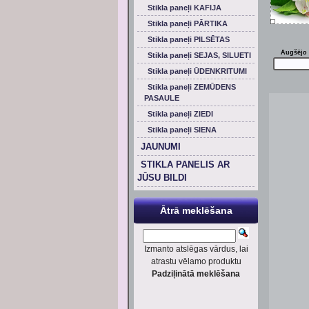
Stikla paneļi KAFIJA
Stikla paneļi PĀRTIKA
Stikla paneļi PILSĒTAS
Augšējo 
Stikla paneļi SEJAS, SILUETI
Stikla paneļi ŪDENKRITUMI
Stikla paneļi ZEMŪDENS
PASAULE
Stikla paneļi ZIEDI
Stikla paneļi SIENA
JAUNUMI
STIKLA PANELIS AR
JŪSU BILDI
Ātrā meklēšana
Izmanto atslēgas vārdus, lai
atrastu vēlamo produktu
Padziļinātā meklēšana