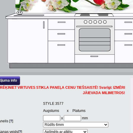
ījuma info
RĒĶINIET VIRTUVES STIKLA PANEĻA CENU TIEŠSAISTĒ! Svarīgi: IZMĒRI
JĀIEVADA MILIMETROS!
STYLE 3577
Augstums
x
Platums
x
mm
nelis [
?
]
anas veids[
?
]