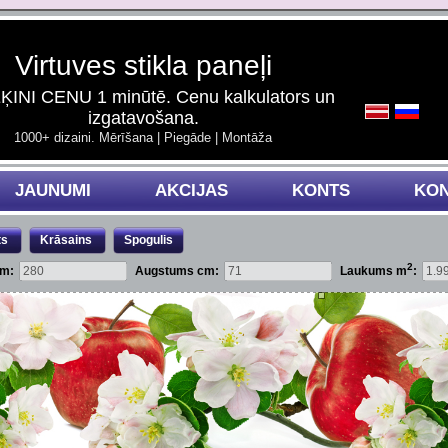
Virtuves stikla paneļi
INI CENU 1 minūtē. Cenu kalkulators un
izgatavošana.
1000+ dizaini. Mērīšana | Piegāde | Montāža
JAUNUMI
AKCIJAS
KONTS
KON
ts
Krāsains
Spogulis
2
cm:
Augstums cm:
Laukums m
: