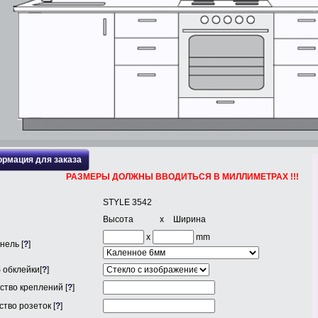
рмация для заказа
РАЗМЕРЫ ДОЛЖНЫ ВВОДИТЬСЯ В МИЛЛИМЕТРАХ !!!
STYLE 3542
Высота
x
Ширина
x
mm
нель [
?
]
 обклейки[
?
]
ство креплений [
?
]
тво розеток [
?
]