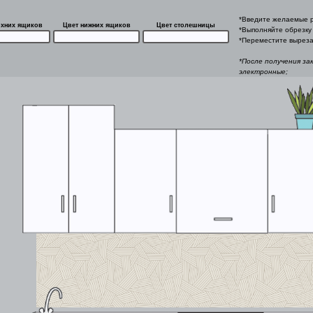
*Введите желаемые р
рхних ящиков
Цвет нижних ящиков
Цвет столешницы
*Выполняйте обрезку 
*Переместите выреза
*После получения за
электронные;