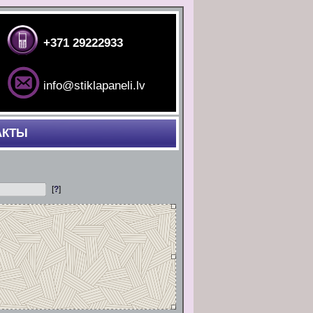
+371 29222933
info@stiklapaneli.lv
АКТЫ
[
?
]