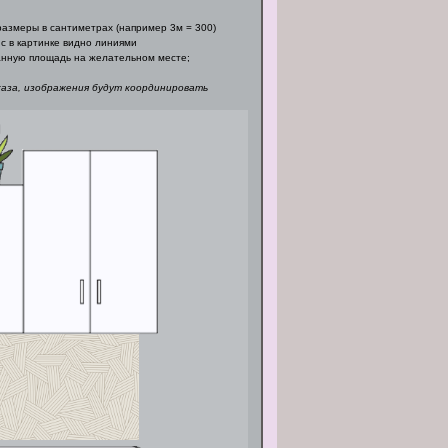
азмеры в сантиметрах (например 3м = 300)
с в картинке видно линиями
нную площадь на желательном месте;
каза, изображения будут координировать