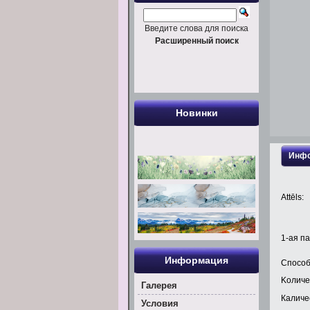
Введите слова для поиска
Расширенный поиск
Новинки
Инфо
Attēls:
1
-ая па
Информация
Способ
Kоличе
Галерея
Каличес
Условия