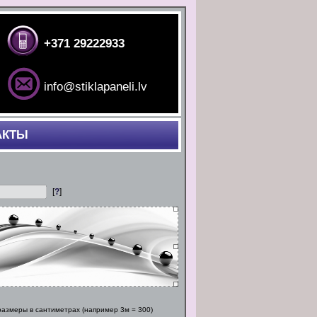
+371 29222933
info@stiklapaneli.lv
АКТЫ
[
?
]
азмеры в сантиметрах (например 3м = 300)