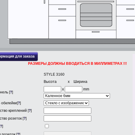
рмация для заказа
РАЗМЕРЫ ДОЛЖНЫ ВВОДИТЬСЯ В МИЛЛИМЕТРАХ !!!
STYLE 3160
Высота
x
Ширина
x
mm
нель [
?
]
 обклейки[
?
]
ство креплений [
?
]
тво розеток [
?
]
?
]
 розеток [
?
]