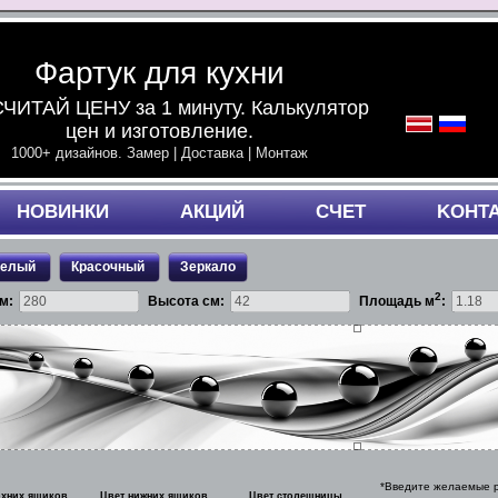
Фартук для кухни
ЧИТАЙ ЦЕНУ за 1 минуту. Калькулятор
цен и изготовление.
1000+ дизайнов. Замер | Доставка | Монтаж
НОВИНКИ
АКЦИЙ
СЧЕТ
KОНТ
белый
Красочный
Зеркало
2
м:
Высота см:
Площадь м
:
*Введите желаемые р
рхних ящиков
Цвет нижних ящиков
Цвет столешницы