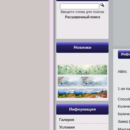
Введите слова для поиска
Расширенный поиск
Новинки
Инфо
Attēls:
1
-ая па
Способ
Kоличе
Информация
Каличес
Галерея
Замер [
Условия
Монтаж