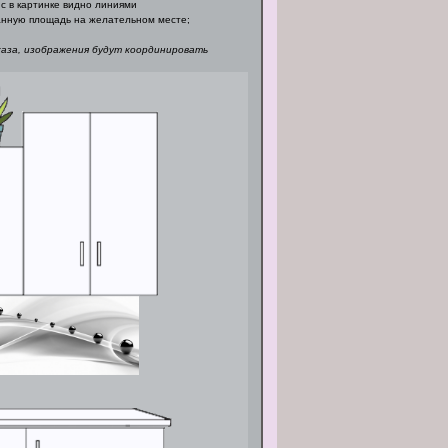
с в картинке видно линиями
нную площадь на желательном месте;
каза, изображения будут координировать