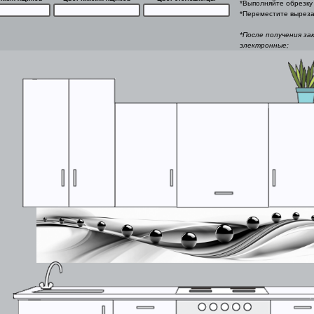
*Выполняйте обрезку 
*Переместите выреза
*После получения за
электронные;