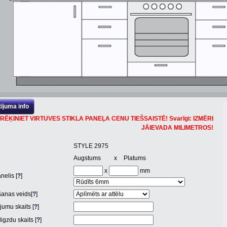
ījuma info
RĒĶINIET VIRTUVES STIKLA PANEĻA CENU TIEŠSAISTĒ! Svarīgi: IZMĒRI
JĀIEVADA MILIMETROS!
STYLE 2975
Augstums
x
Platums
x
mm
nelis [
?
]
anas veids[
?
]
jumu skaits [
?
]
igzdu skaits [
?
]