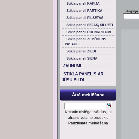
Stikla paneļi KAFIJA
Stikla paneļi PĀRTIKA
Augšējo 
Stikla paneļi PILSĒTAS
Stikla paneļi SEJAS, SILUETI
Stikla paneļi ŪDENKRITUMI
Stikla paneļi ZEMŪDENS
PASAULE
Stikla paneļi ZIEDI
Stikla paneļi SIENA
JAUNUMI
STIKLA PANELIS AR
JŪSU BILDI
Ātrā meklēšana
Izmanto atslēgas vārdus, lai
atrastu vēlamo produktu
Padziļinātā meklēšana