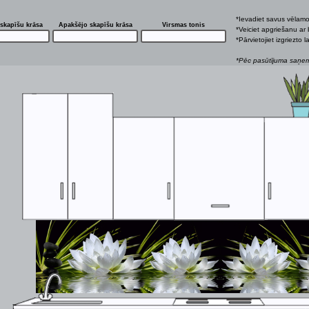
*Ievadiet savus vēlam
skapīšu krāsa
Apakšējo skapīšu krāsa
Virsmas tonis
*Veiciet apgriešanu ar 
*Pārvietojiet izgriezto
*Pēc pasūtījuma saņemš