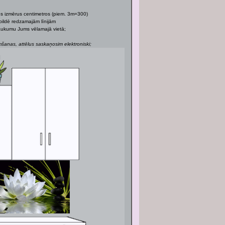
os izmērus centimetros (piem. 3m=300)
bildē redzamajām līnijām
 laukumu Jums vēlamajā vietā;
anas, attēlus saskaņosim elektroniski;