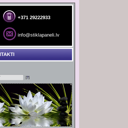
+371 29222933
info@stiklapaneli.lv
TAKTI
[
?
]