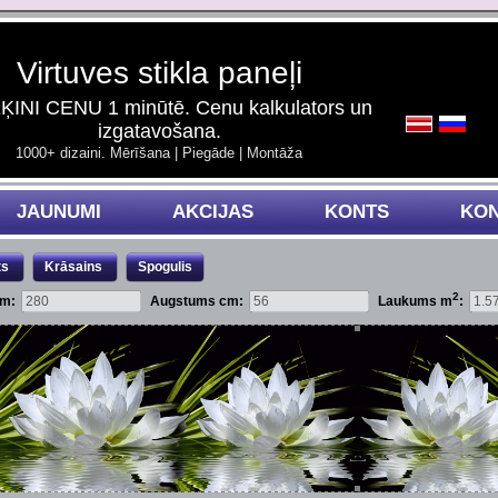
Virtuves stikla paneļi
INI CENU 1 minūtē. Cenu kalkulators un
izgatavošana.
1000+ dizaini. Mērīšana | Piegāde | Montāža
JAUNUMI
AKCIJAS
KONTS
KON
ts
Krāsains
Spogulis
2
cm:
Augstums cm:
Laukums m
: