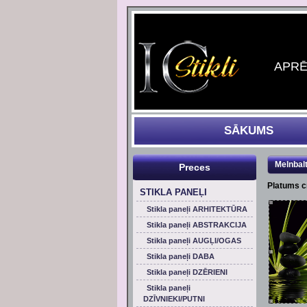
APRĒĶ
SĀKUMS
Melnbal
Preces
Platums 
STIKLA PANEĻI
Stikla paneļi ARHITEKTŪRA
Stikla paneļi ABSTRAKCIJA
Stikla paneļi AUGĻI/OGAS
Stikla paneļi DABA
Stikla paneļi DZĒRIENI
Stikla paneļi
DZĪVNIEKI/PUTNI