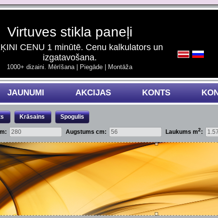
Virtuves stikla paneļi
INI CENU 1 minūtē. Cenu kalkulators un
izgatavošana.
1000+ dizaini. Mērīšana | Piegāde | Montāža
JAUNUMI
AKCIJAS
KONTS
KON
ts
Krāsains
Spogulis
2
cm:
Augstums cm:
Laukums m
: