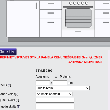
ījuma info
RĒĶINIET VIRTUVES STIKLA PANEĻA CENU TIEŠSAISTĒ! Svarīgi: IZMĒRI
JĀIEVADA MILIMETROS!
STYLE 2891
Augstums
x
Platums
x
mm
nelis [
?
]
anas veids[
?
]
jumu skaits [
?
]
igzdu skaits [
?
]