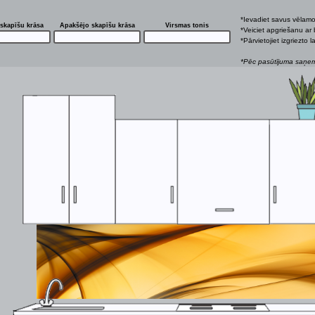
*Ievadiet savus vēlam
skapīšu krāsa
Apakšējo skapīšu krāsa
Virsmas tonis
*Veiciet apgriešanu ar 
*Pārvietojiet izgriezto
*Pēc pasūtījuma saņemš