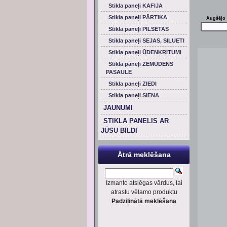
Stikla paneļi KAFIJA
Stikla paneļi PĀRTIKA
Augšējo 
Stikla paneļi PILSĒTAS
Stikla paneļi SEJAS, SILUETI
Stikla paneļi ŪDENKRITUMI
Stikla paneļi ZEMŪDENS
PASAULE
Stikla paneļi ZIEDI
Stikla paneļi SIENA
JAUNUMI
STIKLA PANELIS AR
JŪSU BILDI
Ātrā meklēšana
Izmanto atslēgas vārdus, lai
atrastu vēlamo produktu
Padziļinātā meklēšana