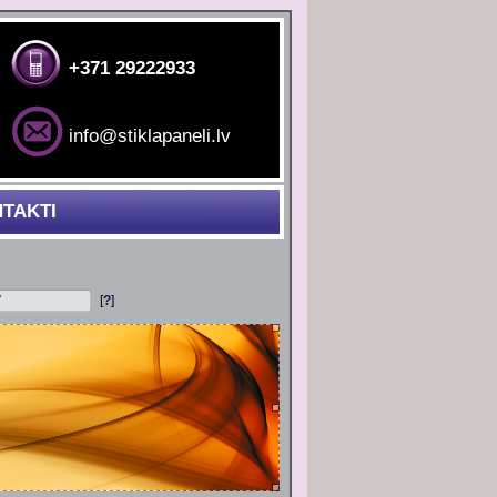
+371 29222933
info@stiklapaneli.lv
TAKTI
[
?
]