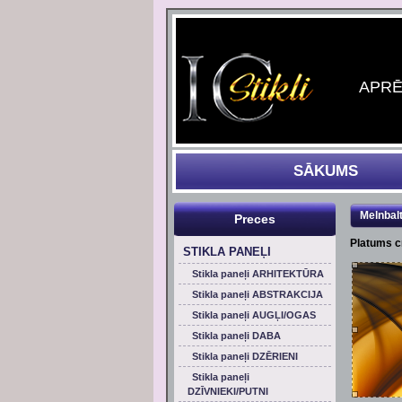
APRĒĶ
SĀKUMS
Melnbal
Preces
Platums 
STIKLA PANEĻI
Stikla paneļi ARHITEKTŪRA
Stikla paneļi ABSTRAKCIJA
Stikla paneļi AUGĻI/OGAS
Stikla paneļi DABA
Stikla paneļi DZĒRIENI
Stikla paneļi
DZĪVNIEKI/PUTNI