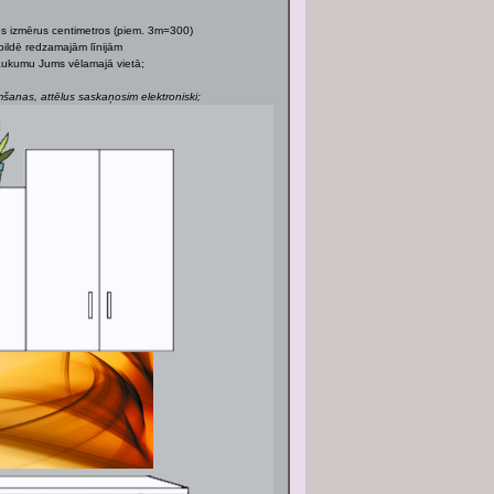
os izmērus centimetros (piem. 3m=300)
bildē redzamajām līnijām
 laukumu Jums vēlamajā vietā;
anas, attēlus saskaņosim elektroniski;