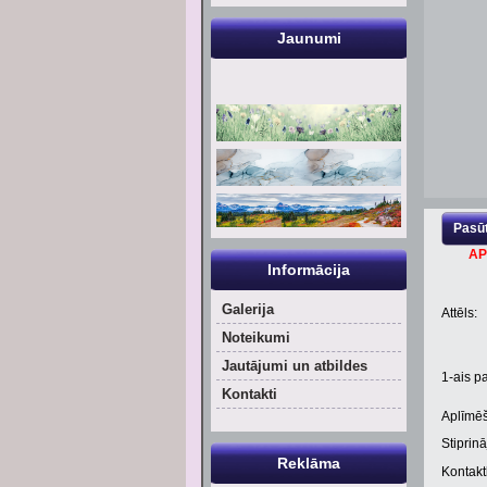
Jaunumi
Pasūt
AP
Informācija
Galerija
Attēls:
Noteikumi
Jautājumi un atbildes
1
-ais pa
Kontakti
Aplīmēš
Stiprinā
Reklāma
Kontaktl