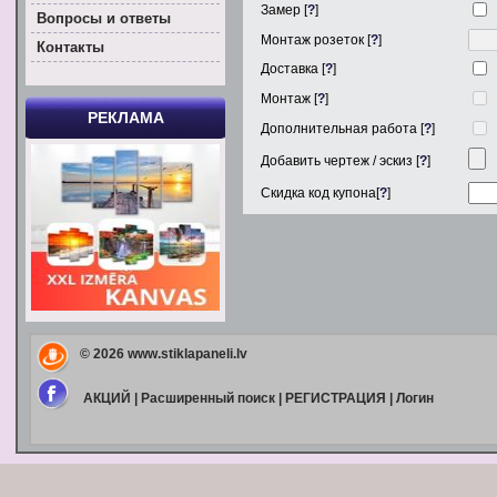
Замер [
?
]
Вoпросы и ответы
Монтаж розеток [
?
]
Контакты
Доставка [
?
]
Монтаж [
?
]
РЕКЛАМА
Дополнительная работа [
?
]
Добавить чертеж / эскиз [
?
]
Скидка код купона[
?
]
© 2026
www.stiklapaneli.lv
АКЦИЙ
|
Расширенный поиск
|
РЕГИСТРАЦИЯ
|
Логин