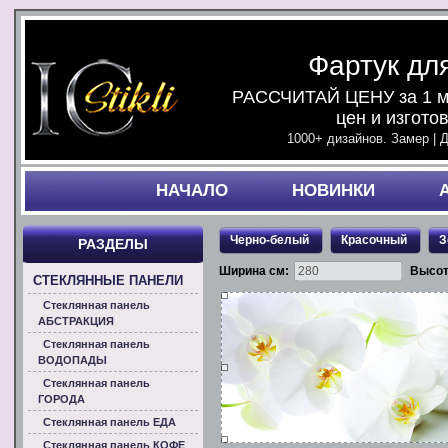
Фартук дл
РАССЧИТАЙ ЦЕНУ за 1 ми
цен и изгото
1000+ дизайнов. Замер | 
НАЧАЛO
НОВИНКИ
Черно-белый
Красочный
З
РАЗДЕЛЫ
Ширина см:
Высот
СТЕКЛЯННЫЕ ПАНЕЛИ
Стеклянная панель
АБСТРАКЦИЯ
Стеклянная панель
ВОДОПАДЫ
Стеклянная панель
ГОРОДА
Стеклянная панель ЕДА
Стеклянная панель КОФЕ