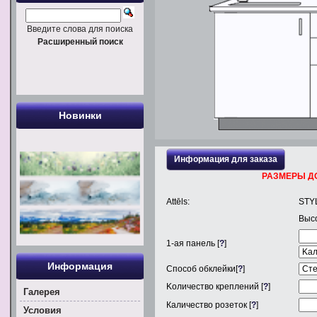
Введите слова для поиска
Расширенный поиск
Новинки
Информация для заказа
РАЗМЕРЫ Д
Attēls:
STY
Выс
1
-ая панель [
?
]
Информация
Способ обклейки[
?
]
Kоличество креплений [
?
]
Галерея
Каличество розеток [
?
]
Условия