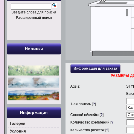
Введите слова для поиска
Расширенный поиск
Новинки
Информация для заказа
РАЗМЕРЫ Д
Attēls:
STY
Выс
1
-ая панель [
?
]
Информация
Способ обклейки[
?
]
Kоличество креплений [
?
]
Галерея
Каличество розеток [
?
]
Условия