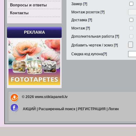
Замер [
?
]
Вoпросы и ответы
Монтаж розеток [
?
]
Контакты
Доставка [
?
]
Монтаж [
?
]
РЕКЛАМА
Дополнительная работа [
?
]
Добавить чертеж / эскиз [
?
]
Скидка код купона[
?
]
© 2026
www.stiklapaneli.lv
АКЦИЙ
|
Расширенный поиск
|
РЕГИСТРАЦИЯ
|
Логин