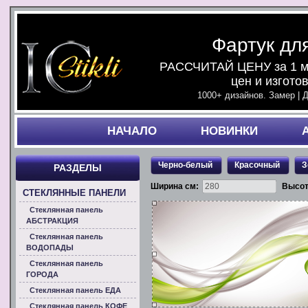
Фартук дл
РАССЧИТАЙ ЦЕНУ за 1 ми
цен и изгото
1000+ дизайнов. Замер | 
НАЧАЛO
НОВИНКИ
Черно-белый
Красочный
З
РАЗДЕЛЫ
Ширина см:
Высот
СТЕКЛЯННЫЕ ПАНЕЛИ
Стеклянная панель
АБСТРАКЦИЯ
Стеклянная панель
ВОДОПАДЫ
Стеклянная панель
ГОРОДА
Стеклянная панель ЕДА
Стеклянная панель КОФЕ