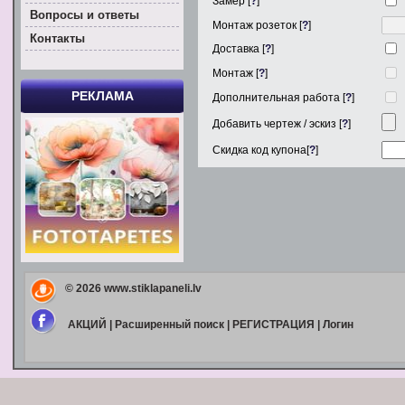
Замер [
?
]
Вoпросы и ответы
Монтаж розеток [
?
]
Контакты
Доставка [
?
]
Монтаж [
?
]
РЕКЛАМА
Дополнительная работа [
?
]
Добавить чертеж / эскиз [
?
]
Скидка код купона[
?
]
© 2026
www.stiklapaneli.lv
АКЦИЙ
|
Расширенный поиск
|
РЕГИСТРАЦИЯ
|
Логин