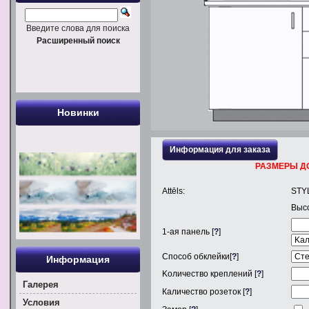
Введите слова для поиска
Расширенный поиск
Новинки
Информация для заказа
РАЗМЕРЫ Д
Attēls:
STY
Выс
1
-ая панель [
?
]
Способ обклейки[
?
]
Информация
Kоличество креплений [
?
]
Галерея
Каличество розеток [
?
]
Условия