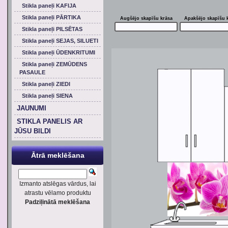
Stikla paneļi KAFIJA
Stikla paneļi PĀRTIKA
Augšējo skapīšu krāsa
Apakšējo skapīšu 
Stikla paneļi PILSĒTAS
Stikla paneļi SEJAS, SILUETI
Stikla paneļi ŪDENKRITUMI
Stikla paneļi ZEMŪDENS
PASAULE
Stikla paneļi ZIEDI
Stikla paneļi SIENA
JAUNUMI
STIKLA PANELIS AR
JŪSU BILDI
Ātrā meklēšana
Izmanto atslēgas vārdus, lai
atrastu vēlamo produktu
Padziļinātā meklēšana