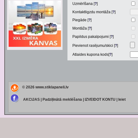
Uzmērīšana [
?
]
Kontaktligzdu montāža [
?
]
Piegāde [
?
]
Montāža [
?
]
Papildus pakalpojumi [
?
]
Pievienot rasējumu/skici [
?
]
Atlaides kupona kods[
?
]
© 2026
www.stiklapaneli.lv
AKCIJAS
|
Padziļinātā meklēšana
|
IZVEIDOT KONTU
|
Ieiet