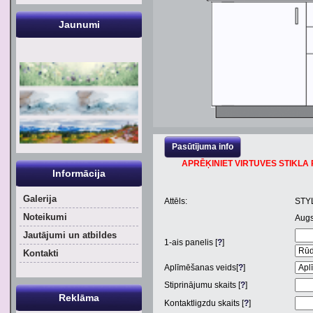
Jaunumi
Pasūtījuma info
APRĒĶINIET VIRTUVES STIKLA P
Informācija
Galerija
Attēls:
STY
Noteikumi
Aug
Jautājumi un atbildes
1
-ais panelis [
?
]
Kontakti
Aplīmēšanas veids[
?
]
Stiprinājumu skaits [
?
]
Reklāma
Kontaktligzdu skaits [
?
]