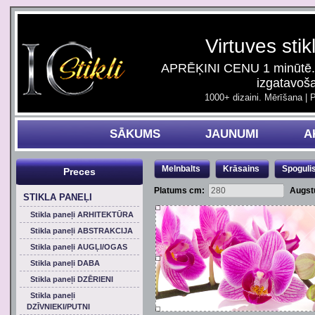
Virtuves stik
APRĒĶINI CENU 1 minūtē. 
izgatavoš
1000+ dizaini. Mērīšana | 
SĀKUMS
JAUNUMI
A
Melnbalts
Krāsains
Spoguli
Preces
Platums cm:
Augst
STIKLA PANEĻI
Stikla paneļi ARHITEKTŪRA
Stikla paneļi ABSTRAKCIJA
Stikla paneļi AUGĻI/OGAS
Stikla paneļi DABA
Stikla paneļi DZĒRIENI
Stikla paneļi
DZĪVNIEKI/PUTNI