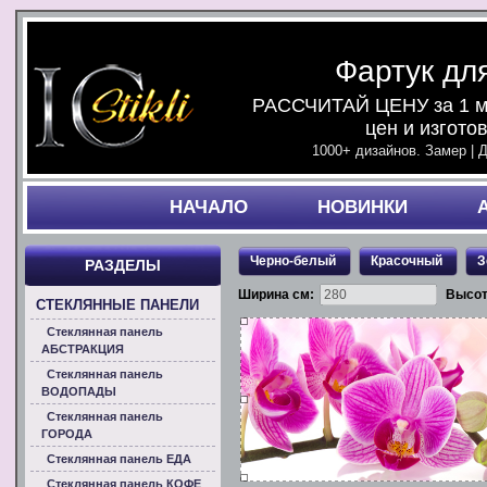
Фартук дл
РАССЧИТАЙ ЦЕНУ за 1 ми
цен и изгото
1000+ дизайнов. Замер | 
НАЧАЛO
НОВИНКИ
Черно-белый
Красочный
З
РАЗДЕЛЫ
Ширина см:
Высот
СТЕКЛЯННЫЕ ПАНЕЛИ
Стеклянная панель
АБСТРАКЦИЯ
Стеклянная панель
ВОДОПАДЫ
Стеклянная панель
ГОРОДА
Стеклянная панель ЕДА
Стеклянная панель КОФЕ