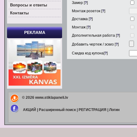
Замер [
?
]
Вoпросы и ответы
Монтаж розеток [
?
]
Контакты
Доставка [
?
]
Монтаж [
?
]
РЕКЛАМА
Дополнительная работа [
?
]
Добавить чертеж / эскиз [
?
]
Скидка код купона[
?
]
© 2026
www.stiklapaneli.lv
АКЦИЙ
|
Расширенный поиск
|
РЕГИСТРАЦИЯ
|
Логин