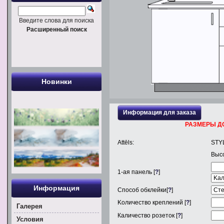
Введите слова для поиска
Расширенный поиск
Новинки
Информация для заказа
РАЗМЕРЫ Д
Attēls:
STY
Выс
1
-ая панель [
?
]
Информация
Способ обклейки[
?
]
Kоличество креплений [
?
]
Галерея
Каличество розеток [
?
]
Условия