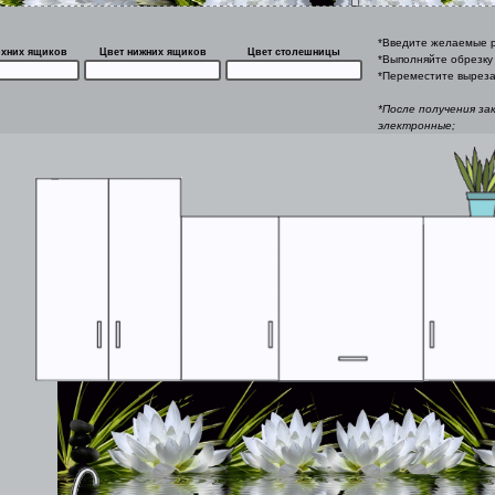
*Введите желаемые р
рхних ящиков
Цвет нижних ящиков
Цвет столешницы
*Выполняйте обрезку 
*Переместите выреза
*После получения за
электронные;