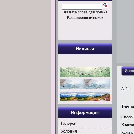
Введите слова для поиска
Расширенный поиск
Новинки
Инфо
Attēls:
1
-ая па
Информация
Способ
Галерея
Kоличе
Условия
Каличес