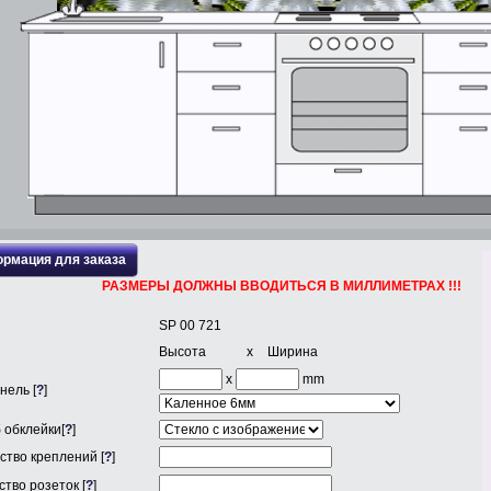
рмация для заказа
РАЗМЕРЫ ДОЛЖНЫ ВВОДИТЬСЯ В МИЛЛИМЕТРАХ !!!
SP 00 721
Высота
x
Ширина
x
mm
нель [
?
]
 обклейки[
?
]
ство креплений [
?
]
тво розеток [
?
]