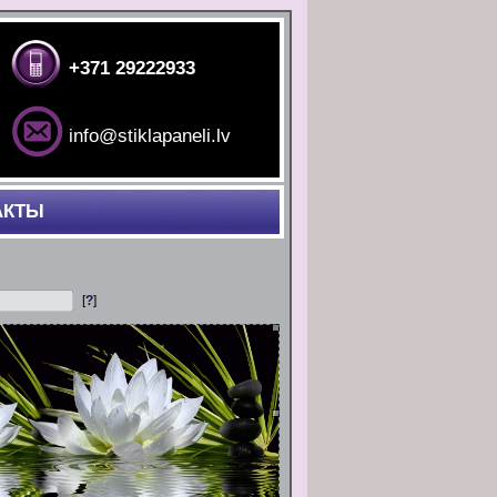
+371 29222933
info@stiklapaneli.lv
АКТЫ
[
?
]