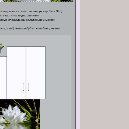
азмеры в сантиметрах (например 3м = 300)
с в картинке видно линиями
нную площадь на желательном месте;
каза, изображения будут координировать