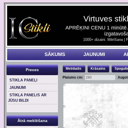
Virtuves stik
APRĒĶINI CENU 1 minūtē. 
izgatavoš
1000+ dizaini. Mērīšana | 
SĀKUMS
JAUNUMI
A
Melnbalts
Krāsains
Spoguli
Preces
Platums cm:
Augst
STIKLA PANEĻI
JAUNUMI
STIKLA PANELIS AR
JŪSU BILDI
Ātrā meklēšana