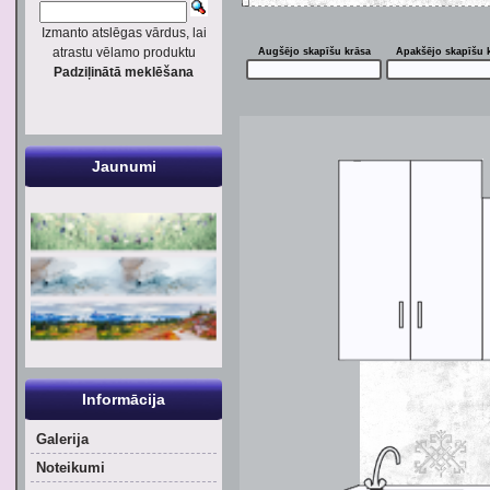
Izmanto atslēgas vārdus, lai
atrastu vēlamo produktu
Augšējo skapīšu krāsa
Apakšējo skapīšu 
Padziļinātā meklēšana
Jaunumi
Informācija
Galerija
Noteikumi