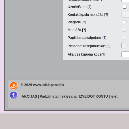
Uzmērīšana [
?
]
Kontaktligzdu montāža [
?
]
Piegāde [
?
]
Montāža [
?
]
Papildus pakalpojumi [
?
]
Pievienot rasējumu/skici [
?
]
Atlaides kupona kods[
?
]
© 2026
www.stiklapaneli.lv
AKCIJAS
|
Padziļinātā meklēšana
|
IZVEIDOT KONTU
|
Ieiet