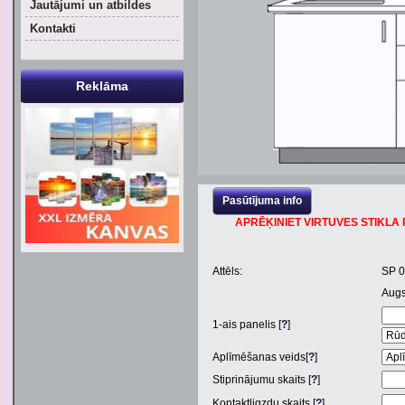
Jautājumi un atbildes
Kontakti
Reklāma
Pasūtījuma info
APRĒĶINIET VIRTUVES STIKLA P
Attēls:
SP 
Aug
1
-ais panelis [
?
]
Aplīmēšanas veids[
?
]
Stiprinājumu skaits [
?
]
Kontaktligzdu skaits [
?
]