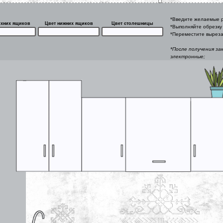
*Введите желаемые р
рхних ящиков
Цвет нижних ящиков
Цвет столешницы
*Выполняйте обрезку 
*Переместите выреза
*После получения за
электронные;