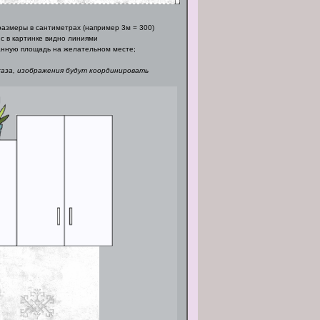
азмеры в сантиметрах (например 3м = 300)
с в картинке видно линиями
нную площадь на желательном месте;
каза, изображения будут координировать