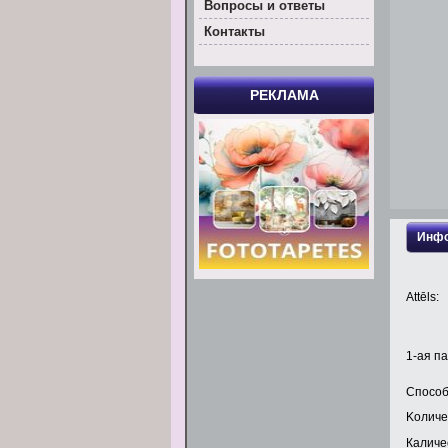
Вoпросы и ответы
Контакты
РЕКЛАМА
Инфо
Attēls:
1
-ая па
Способ
Kоличе
Каличес