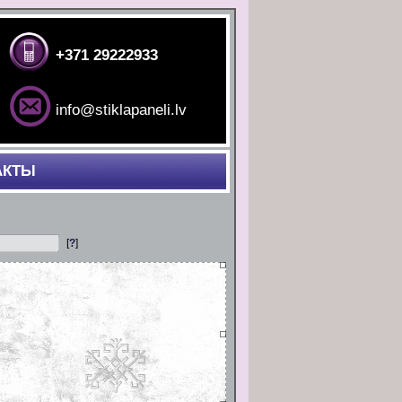
+371 29222933
info@stiklapaneli.lv
АКТЫ
[
?
]