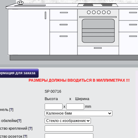
рмация для заказа
РАЗМЕРЫ ДОЛЖНЫ ВВОДИТЬСЯ В МИЛЛИМЕТРАХ !!!
SP 00716
Высота
x
Ширина
x
mm
нель [
?
]
 обклейки[
?
]
ство креплений [
?
]
тво розеток [
?
]