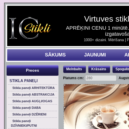
Virtuves stik
APRĒĶINI CENU 1 minūtē. 
izgatavoš
1000+ dizaini. Mērīšana | 
SĀKUMS
JAUNUMI
A
Melnbalts
Krāsains
Spoguli
Preces
Platums cm:
Augst
STIKLA PANEĻI
Stikla paneļi ARHITEKTŪRA
Stikla paneļi ABSTRAKCIJA
Stikla paneļi AUGĻI/OGAS
Stikla paneļi DABA
Stikla paneļi DZĒRIENI
Stikla paneļi
DZĪVNIEKI/PUTNI