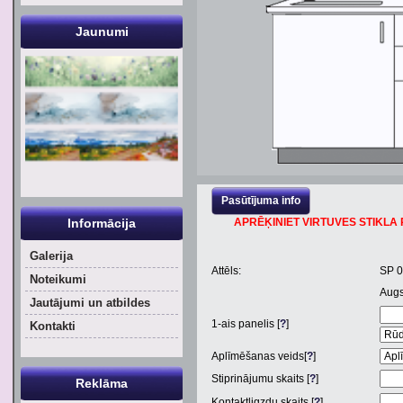
Jaunumi
Pasūtījuma info
Informācija
APRĒĶINIET VIRTUVES STIKLA P
Galerija
Attēls:
SP 0
Noteikumi
Aug
Jautājumi un atbildes
1
-ais panelis [
?
]
Kontakti
Aplīmēšanas veids[
?
]
Stiprinājumu skaits [
?
]
Reklāma
Kontaktligzdu skaits [
?
]