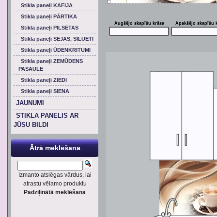
Stikla paneļi KAFIJA
Stikla paneļi PĀRTIKA
Augšējo skapīšu krāsa
Apakšējo skapīšu 
Stikla paneļi PILSĒTAS
Stikla paneļi SEJAS, SILUETI
Stikla paneļi ŪDENKRITUMI
Stikla paneļi ZEMŪDENS
PASAULE
Stikla paneļi ZIEDI
Stikla paneļi SIENA
JAUNUMI
STIKLA PANELIS AR
JŪSU BILDI
Ātrā meklēšana
Izmanto atslēgas vārdus, lai
atrastu vēlamo produktu
Padziļinātā meklēšana