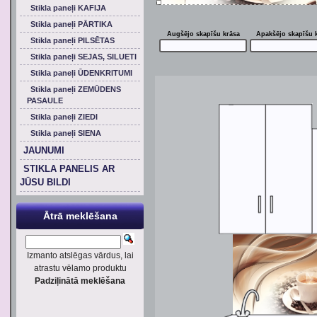
Stikla paneļi KAFIJA
Stikla paneļi PĀRTIKA
Augšējo skapīšu krāsa
Apakšējo skapīšu 
Stikla paneļi PILSĒTAS
Stikla paneļi SEJAS, SILUETI
Stikla paneļi ŪDENKRITUMI
Stikla paneļi ZEMŪDENS
PASAULE
Stikla paneļi ZIEDI
Stikla paneļi SIENA
JAUNUMI
STIKLA PANELIS AR
JŪSU BILDI
Ātrā meklēšana
Izmanto atslēgas vārdus, lai
atrastu vēlamo produktu
Padziļinātā meklēšana