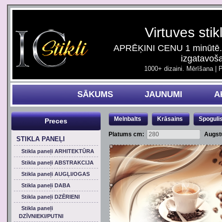
Virtuves stik
APRĒĶINI CENU 1 minūtē. 
izgatavoš
1000+ dizaini. Mērīšana | 
SĀKUMS
JAUNUMI
A
Melnbalts
Krāsains
Spoguli
Preces
Platums cm:
Augst
STIKLA PANEĻI
Stikla paneļi ARHITEKTŪRA
Stikla paneļi ABSTRAKCIJA
Stikla paneļi AUGĻI/OGAS
Stikla paneļi DABA
Stikla paneļi DZĒRIENI
Stikla paneļi
DZĪVNIEKI/PUTNI