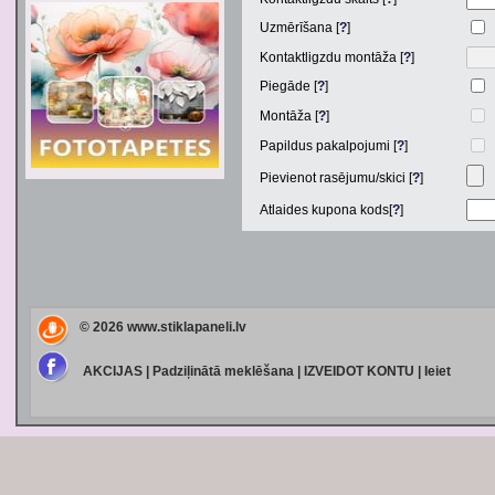
Uzmērīšana [
?
]
Kontaktligzdu montāža [
?
]
Piegāde [
?
]
Montāža [
?
]
Papildus pakalpojumi [
?
]
Pievienot rasējumu/skici [
?
]
Atlaides kupona kods[
?
]
© 2026
www.stiklapaneli.lv
AKCIJAS
|
Padziļinātā meklēšana
|
IZVEIDOT KONTU
|
Ieiet