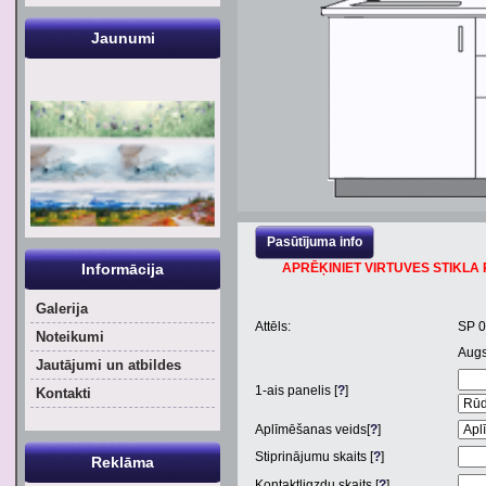
Jaunumi
Pasūtījuma info
Informācija
APRĒĶINIET VIRTUVES STIKLA P
Galerija
Attēls:
SP 0
Noteikumi
Aug
Jautājumi un atbildes
1
-ais panelis [
?
]
Kontakti
Aplīmēšanas veids[
?
]
Stiprinājumu skaits [
?
]
Reklāma
Kontaktligzdu skaits [
?
]