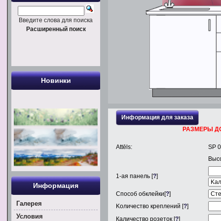
Введите слова для поиска
Расширенный поиск
Новинки
Информация для заказа
РАЗМЕРЫ Д
Attēls:
SP 0
Выс
1
-ая панель [
?
]
Информация
Способ обклейки[
?
]
Галерея
Kоличество креплений [
?
]
Условия
Каличество розеток [
?
]