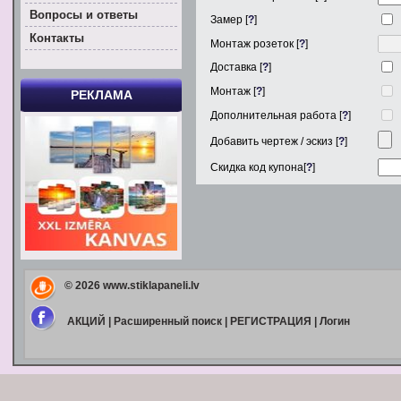
Вoпросы и ответы
Замер [
?
]
Контакты
Монтаж розеток [
?
]
Доставка [
?
]
Монтаж [
?
]
РЕКЛАМА
Дополнительная работа [
?
]
Добавить чертеж / эскиз [
?
]
Скидка код купона[
?
]
© 2026
www.stiklapaneli.lv
АКЦИЙ
|
Расширенный поиск
|
РЕГИСТРАЦИЯ
|
Логин