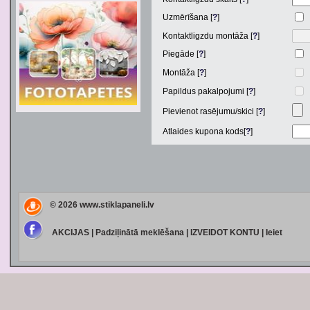
Uzmērīšana [
?
]
Kontaktligzdu montāža [
?
]
Piegāde [
?
]
Montāža [
?
]
Papildus pakalpojumi [
?
]
Pievienot rasējumu/skici [
?
]
Atlaides kupona kods[
?
]
© 2026
www.stiklapaneli.lv
AKCIJAS
|
Padziļinātā meklēšana
|
IZVEIDOT KONTU
|
Ieiet