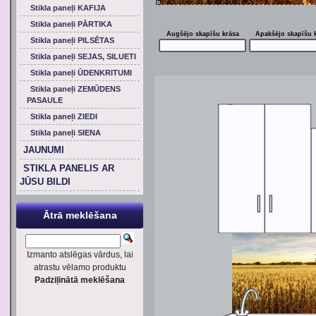
Stikla paneļi KAFIJA
Stikla paneļi PĀRTIKA
Augšējo skapīšu krāsa
Apakšējo skapīšu 
Stikla paneļi PILSĒTAS
Stikla paneļi SEJAS, SILUETI
Stikla paneļi ŪDENKRITUMI
Stikla paneļi ZEMŪDENS
PASAULE
Stikla paneļi ZIEDI
Stikla paneļi SIENA
JAUNUMI
STIKLA PANELIS AR
JŪSU BILDI
Ātrā meklēšana
Izmanto atslēgas vārdus, lai
atrastu vēlamo produktu
Padziļinātā meklēšana