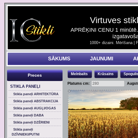
Virtuves stik
APRĒĶINI CENU 1 minūtē. 
izgatavoš
1000+ dizaini. Mērīšana | 
SĀKUMS
JAUNUMI
A
Melnbalts
Krāsains
Spoguli
Preces
Platums cm:
Augst
STIKLA PANEĻI
Stikla paneļi ARHITEKTŪRA
Stikla paneļi ABSTRAKCIJA
Stikla paneļi AUGĻI/OGAS
Stikla paneļi DABA
Stikla paneļi DZĒRIENI
Stikla paneļi
DZĪVNIEKI/PUTNI