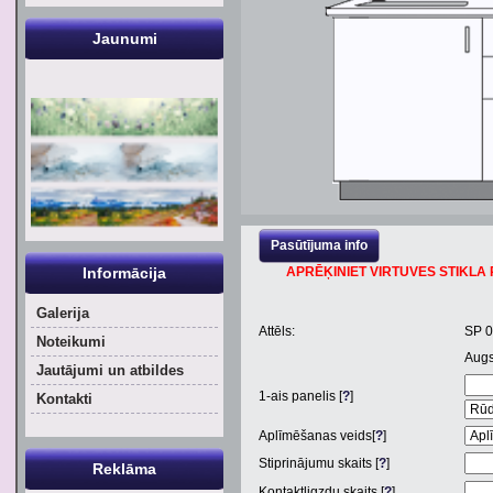
Jaunumi
Pasūtījuma info
Informācija
APRĒĶINIET VIRTUVES STIKLA P
Galerija
Attēls:
SP 0
Noteikumi
Aug
Jautājumi un atbildes
1
-ais panelis [
?
]
Kontakti
Aplīmēšanas veids[
?
]
Stiprinājumu skaits [
?
]
Reklāma
Kontaktligzdu skaits [
?
]