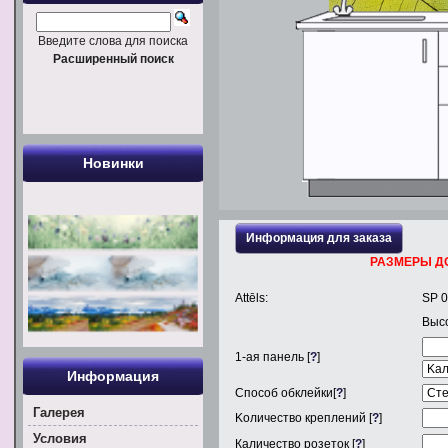
Введите слова для поиска
Расширенный поиск
Новинки
Информация для заказа
РАЗМЕРЫ Д
Attēls:
SP 0
Выс
1
-ая панель [
?
]
Информация
Способ обклейки[
?
]
Галерея
Kоличество креплений [
?
]
Условия
Каличество розеток [
?
]