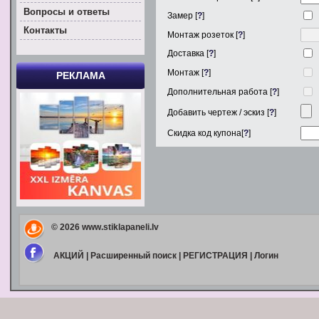
Вoпросы и ответы
Замер [
?
]
Контакты
Монтаж розеток [
?
]
Доставка [
?
]
Монтаж [
?
]
РЕКЛАМА
Дополнительная работа [
?
]
Добавить чертеж / эскиз [
?
]
Скидка код купона[
?
]
© 2026
www.stiklapaneli.lv
АКЦИЙ
|
Расширенный поиск
|
РЕГИСТРАЦИЯ
|
Логин