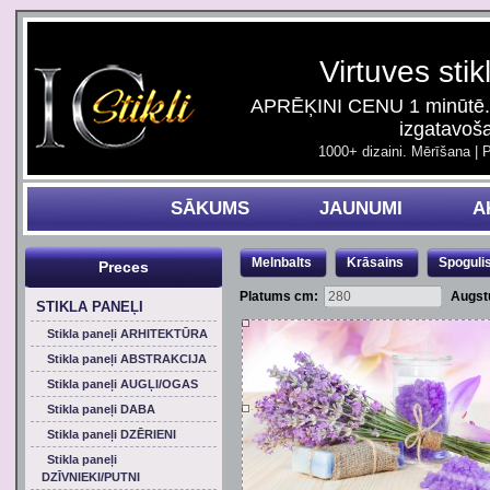
Virtuves stik
APRĒĶINI CENU 1 minūtē. 
izgatavoš
1000+ dizaini. Mērīšana | 
SĀKUMS
JAUNUMI
A
Melnbalts
Krāsains
Spoguli
Preces
Platums cm:
Augst
STIKLA PANEĻI
Stikla paneļi ARHITEKTŪRA
Stikla paneļi ABSTRAKCIJA
Stikla paneļi AUGĻI/OGAS
Stikla paneļi DABA
Stikla paneļi DZĒRIENI
Stikla paneļi
DZĪVNIEKI/PUTNI