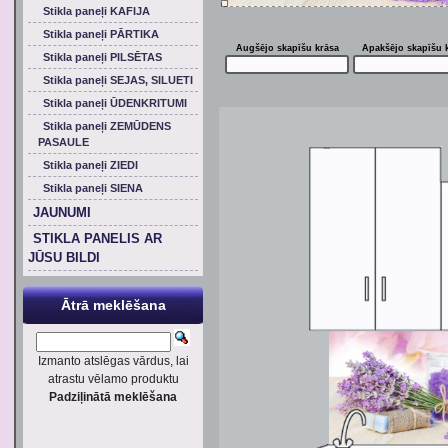
Stikla paneļi KAFIJA
Stikla paneļi PĀRTIKA
Augšējo skapīšu krāsa
Apakšējo skapīšu 
Stikla paneļi PILSĒTAS
Stikla paneļi SEJAS, SILUETI
Stikla paneļi ŪDENKRITUMI
Stikla paneļi ZEMŪDENS
PASAULE
Stikla paneļi ZIEDI
Stikla paneļi SIENA
JAUNUMI
STIKLA PANELIS AR
JŪSU BILDI
Ātrā meklēšana
Izmanto atslēgas vārdus, lai
atrastu vēlamo produktu
Padziļinātā meklēšana