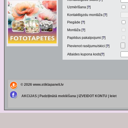
Uzmērīšana [
?
]
Kontaktligzdu montāža [
?
]
Piegāde [
?
]
Montāža [
?
]
Papildus pakalpojumi [
?
]
Pievienot rasējumu/skici [
?
]
Atlaides kupona kods[
?
]
© 2026
www.stiklapaneli.lv
AKCIJAS
|
Padziļinātā meklēšana
|
IZVEIDOT KONTU
|
Ieiet