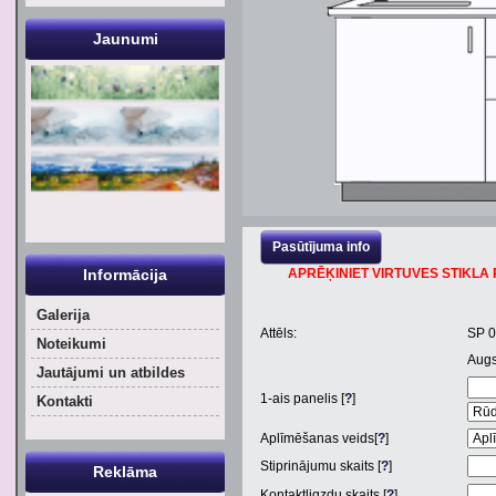
Jaunumi
Pasūtījuma info
Informācija
APRĒĶINIET VIRTUVES STIKLA P
Galerija
Attēls:
SP 
Noteikumi
Aug
Jautājumi un atbildes
1
-ais panelis [
?
]
Kontakti
Aplīmēšanas veids[
?
]
Stiprinājumu skaits [
?
]
Reklāma
Kontaktligzdu skaits [
?
]