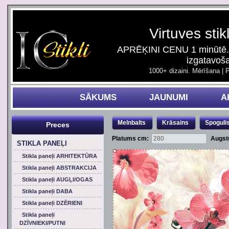
Virtuves stik
APRĒĶINI CENU 1 minūtē. 
izgatavoš
1000+ dizaini. Mērīšana | 
SĀKUMS
JAUNUMI
A
Melnbalts
Krāsains
Spoguli
Preces
Platums cm:
Augst
STIKLA PANEĻI
Stikla paneļi ARHITEKTŪRA
Stikla paneļi ABSTRAKCIJA
Stikla paneļi AUGĻI/OGAS
Stikla paneļi DABA
Stikla paneļi DZĒRIENI
Stikla paneļi
DZĪVNIEKI/PUTNI