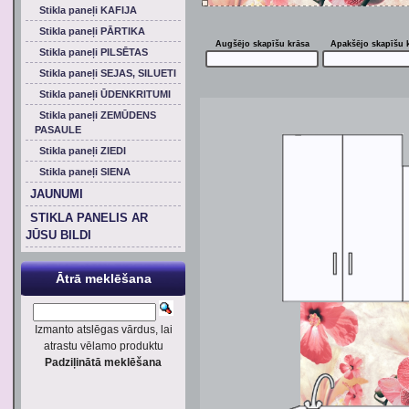
Stikla paneļi KAFIJA
Stikla paneļi PĀRTIKA
Augšējo skapīšu krāsa
Apakšējo skapīšu 
Stikla paneļi PILSĒTAS
Stikla paneļi SEJAS, SILUETI
Stikla paneļi ŪDENKRITUMI
Stikla paneļi ZEMŪDENS
PASAULE
Stikla paneļi ZIEDI
Stikla paneļi SIENA
JAUNUMI
STIKLA PANELIS AR
JŪSU BILDI
Ātrā meklēšana
Izmanto atslēgas vārdus, lai
atrastu vēlamo produktu
Padziļinātā meklēšana