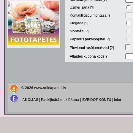
Uzmērīšana [
?
]
Kontaktligzdu montāža [
?
]
Piegāde [
?
]
Montāža [
?
]
Papildus pakalpojumi [
?
]
Pievienot rasējumu/skici [
?
]
Atlaides kupona kods[
?
]
© 2026
www.stiklapaneli.lv
AKCIJAS
|
Padziļinātā meklēšana
|
IZVEIDOT KONTU
|
Ieiet