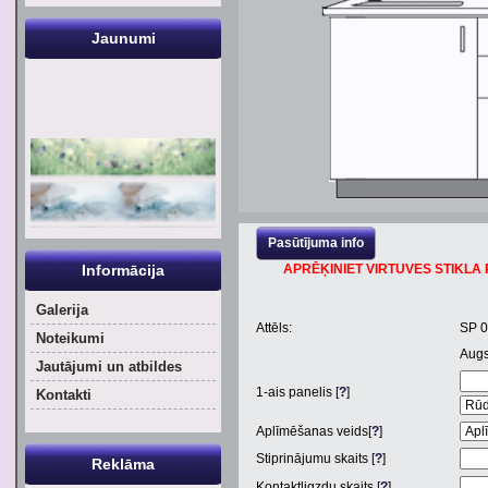
Jaunumi
Pasūtījuma info
Informācija
APRĒĶINIET VIRTUVES STIKLA P
Galerija
Attēls:
SP 
Noteikumi
Aug
Jautājumi un atbildes
1
-ais panelis [
?
]
Kontakti
Aplīmēšanas veids[
?
]
Stiprinājumu skaits [
?
]
Reklāma
Kontaktligzdu skaits [
?
]