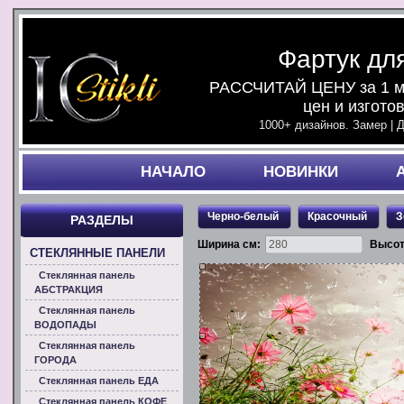
Фартук дл
РАССЧИТАЙ ЦЕНУ за 1 ми
цен и изгото
1000+ дизайнов. Замер | 
НАЧАЛO
НОВИНКИ
Черно-белый
Красочный
З
РАЗДЕЛЫ
Ширина см:
Высот
СТЕКЛЯННЫЕ ПАНЕЛИ
Стеклянная панель
АБСТРАКЦИЯ
Стеклянная панель
ВОДОПАДЫ
Стеклянная панель
ГОРОДА
Стеклянная панель ЕДА
Стеклянная панель КОФЕ