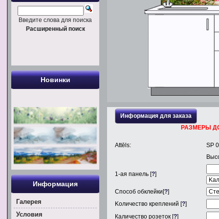
Введите слова для поиска
Расширенный поиск
Новинки
Информация для заказа
РАЗМЕРЫ Д
Attēls:
SP 
Выс
1
-ая панель [
?
]
Информация
Способ обклейки[
?
]
Галерея
Kоличество креплений [
?
]
Условия
Каличество розеток [
?
]