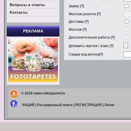
Вoпросы и ответы
Замер [
?
]
Контакты
Монтаж розеток [
?
]
Доставка [
?
]
Монтаж [
?
]
РЕКЛАМА
Дополнительная работа [
?
]
Добавить чертеж / эскиз [
?
]
Скидка код купона[
?
]
© 2026
www.stiklapaneli.lv
АКЦИЙ
|
Расширенный поиск
|
РЕГИСТРАЦИЯ
|
Логин