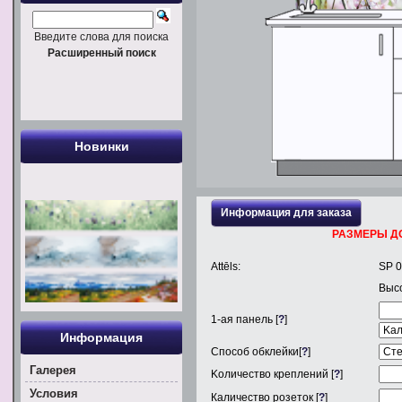
Введите слова для поиска
Расширенный поиск
Новинки
Информация для заказа
РАЗМЕРЫ Д
Attēls:
SP 
Выс
1
-ая панель [
?
]
Информация
Способ обклейки[
?
]
Галерея
Kоличество креплений [
?
]
Условия
Каличество розеток [
?
]