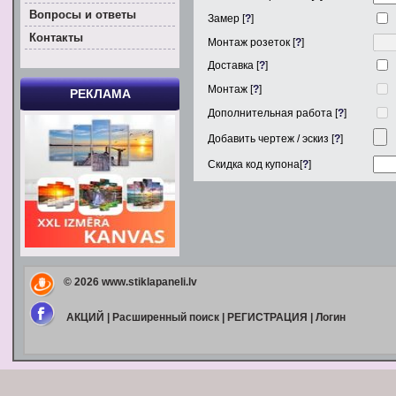
Вoпросы и ответы
Замер [
?
]
Контакты
Монтаж розеток [
?
]
Доставка [
?
]
Монтаж [
?
]
РЕКЛАМА
Дополнительная работа [
?
]
Добавить чертеж / эскиз [
?
]
Скидка код купона[
?
]
© 2026
www.stiklapaneli.lv
АКЦИЙ
|
Расширенный поиск
|
РЕГИСТРАЦИЯ
|
Логин