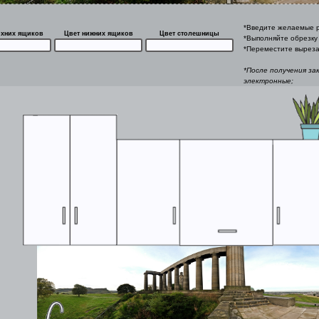
*Введите желаемые р
рхних ящиков
Цвет нижних ящиков
Цвет столешницы
*Выполняйте обрезку 
*Переместите выреза
*После получения за
электронные;