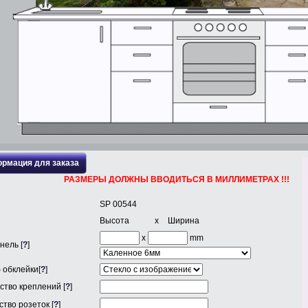
рмация для заказа
РАЗМЕРЫ ДОЛЖНЫ ВВОДИТЬСЯ В МИЛЛИМЕТРАХ !!!
SP 00544
Высота
x
Ширина
x
mm
нель [
?
]
 обклейки[
?
]
ство креплений [
?
]
тво розеток [
?
]