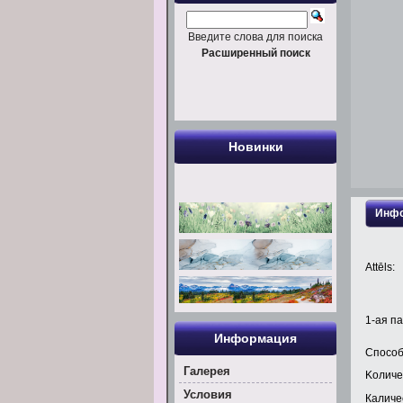
Введите слова для поиска
Расширенный поиск
Новинки
Инфо
Attēls:
1
-ая па
Информация
Способ
Галерея
Kоличе
Условия
Каличес