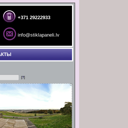
+371 29222933
info@stiklapaneli.lv
АКТЫ
[
?
]