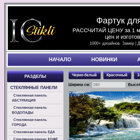
Фартук дл
РАССЧИТАЙ ЦЕНУ за 1 ми
цен и изгото
1000+ дизайнов. Замер | 
НАЧАЛO
НОВИНКИ
Черно-белый
Красочный
З
РАЗДЕЛЫ
Ширина см:
Высот
СТЕКЛЯННЫЕ ПАНЕЛИ
Стеклянная панель
АБСТРАКЦИЯ
Стеклянная панель
ВОДОПАДЫ
Стеклянная панель
ГОРОДА
Стеклянная панель ЕДА
Стеклянная панель КОФЕ