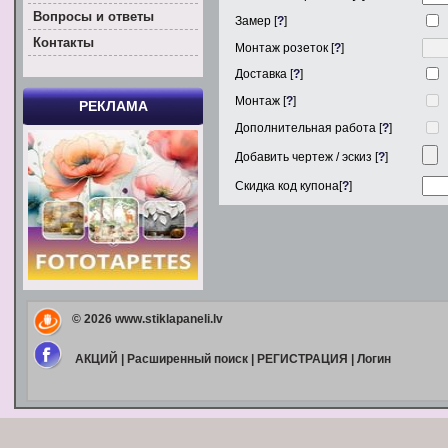
Вoпросы и ответы
Замер [
?
]
Контакты
Монтаж розеток [
?
]
Доставка [
?
]
Монтаж [
?
]
РЕКЛАМА
Дополнительная работа [
?
]
Добавить чертеж / эскиз [
?
]
Скидка код купона[
?
]
© 2026
www.stiklapaneli.lv
АКЦИЙ
|
Расширенный поиск
|
РЕГИСТРАЦИЯ
|
Логин