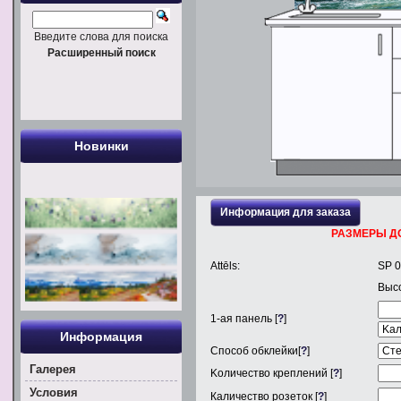
Введите слова для поиска
Расширенный поиск
Новинки
Информация для заказа
РАЗМЕРЫ Д
Attēls:
SP 
Выс
1
-ая панель [
?
]
Информация
Способ обклейки[
?
]
Галерея
Kоличество креплений [
?
]
Условия
Каличество розеток [
?
]