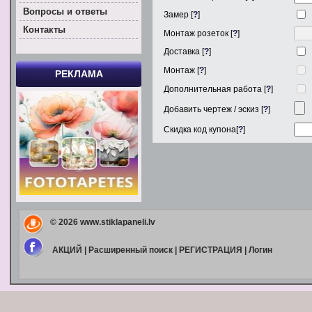
Вoпросы и ответы
Замер [
?
]
Контакты
Монтаж розеток [
?
]
Доставка [
?
]
Монтаж [
?
]
РЕКЛАМА
Дополнительная работа [
?
]
Добавить чертеж / эскиз [
?
]
Скидка код купона[
?
]
© 2026
www.stiklapaneli.lv
АКЦИЙ
|
Расширенный поиск
|
РЕГИСТРАЦИЯ
|
Логин