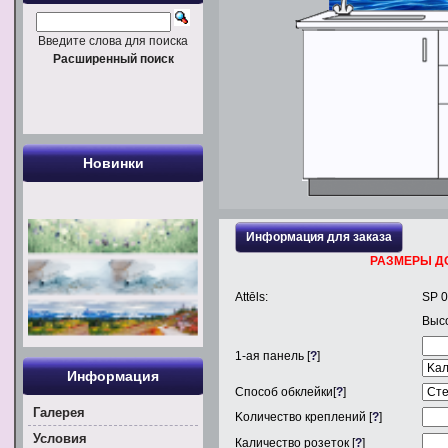
Введите слова для поиска
Расширенный поиск
Новинки
Информация для заказа
РАЗМЕРЫ Д
Attēls:
SP 
Выс
1
-ая панель [
?
]
Информация
Способ обклейки[
?
]
Галерея
Kоличество креплений [
?
]
Условия
Каличество розеток [
?
]