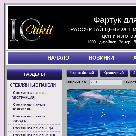
Фартук дл
РАССЧИТАЙ ЦЕНУ за 1 ми
цен и изгото
1000+ дизайнов. Замер | 
НАЧАЛO
НОВИНКИ
Черно-белый
Красочный
З
РАЗДЕЛЫ
Ширина см:
Высот
СТЕКЛЯННЫЕ ПАНЕЛИ
Стеклянная панель
АБСТРАКЦИЯ
Стеклянная панель
ВОДОПАДЫ
Стеклянная панель
ГОРОДА
Стеклянная панель ЕДА
Стеклянная панель КОФЕ