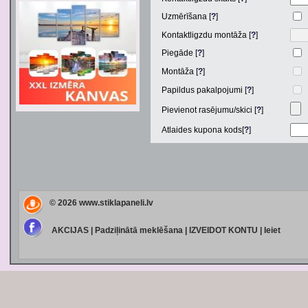
Uzmērīšana [
?
]
Kontaktligzdu montāža [
?
]
Piegāde [
?
]
Montāža [
?
]
Papildus pakalpojumi [
?
]
Pievienot rasējumu/skici [
?
]
Atlaides kupona kods[
?
]
© 2026
www.stiklapaneli.lv
AKCIJAS
|
Padziļinātā meklēšana
|
IZVEIDOT KONTU
|
Ieiet