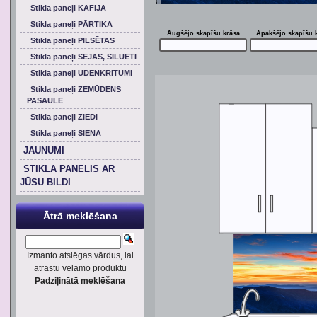
Stikla paneļi KAFIJA
Stikla paneļi PĀRTIKA
Augšējo skapīšu krāsa
Apakšējo skapīšu 
Stikla paneļi PILSĒTAS
Stikla paneļi SEJAS, SILUETI
Stikla paneļi ŪDENKRITUMI
Stikla paneļi ZEMŪDENS
PASAULE
Stikla paneļi ZIEDI
Stikla paneļi SIENA
JAUNUMI
STIKLA PANELIS AR
JŪSU BILDI
Ātrā meklēšana
Izmanto atslēgas vārdus, lai
atrastu vēlamo produktu
Padziļinātā meklēšana