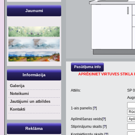
Jaunumi
Pasūtījuma info
APRĒĶINIET VIRTUVES STIKLA P
Informācija
Galerija
Attēls:
SP 
Noteikumi
Aug
Jautājumi un atbildes
1
-ais panelis [
?
]
Kontakti
Aplīmēšanas veids[
?
]
Stiprinājumu skaits [
?
]
Reklāma
Kontaktligzdu skaits [
?
]