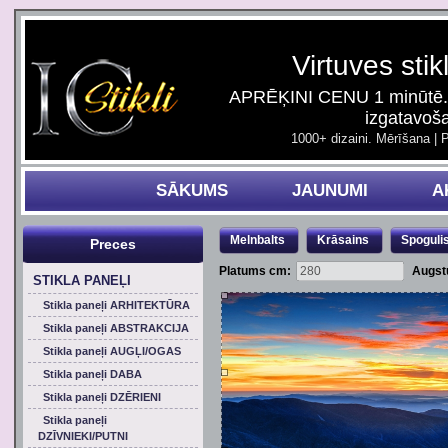
Virtuves stik
APRĒĶINI CENU 1 minūtē. 
izgatavoš
1000+ dizaini. Mērīšana | 
SĀKUMS
JAUNUMI
A
Melnbalts
Krāsains
Spoguli
Preces
Platums cm:
Augst
STIKLA PANEĻI
Stikla paneļi ARHITEKTŪRA
Stikla paneļi ABSTRAKCIJA
Stikla paneļi AUGĻI/OGAS
Stikla paneļi DABA
Stikla paneļi DZĒRIENI
Stikla paneļi
DZĪVNIEKI/PUTNI