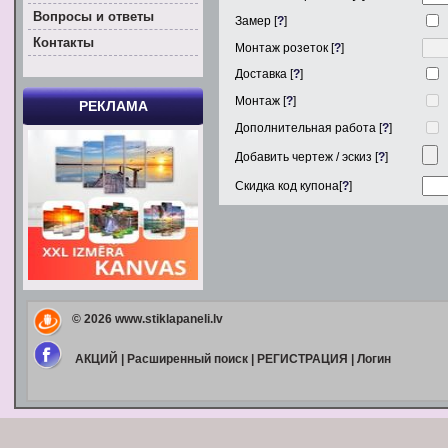
Вoпросы и ответы
Замер [
?
]
Контакты
Монтаж розеток [
?
]
Доставка [
?
]
Монтаж [
?
]
РЕКЛАМА
Дополнительная работа [
?
]
Добавить чертеж / эскиз [
?
]
Скидка код купона[
?
]
© 2026
www.stiklapaneli.lv
АКЦИЙ
|
Расширенный поиск
|
РЕГИСТРАЦИЯ
|
Логин