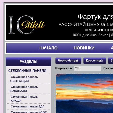
Фартук дл
РАССЧИТАЙ ЦЕНУ за 1 ми
цен и изгото
1000+ дизайнов. Замер | 
НАЧАЛO
НОВИНКИ
Черно-белый
Красочный
З
РАЗДЕЛЫ
Ширина см:
Высот
СТЕКЛЯННЫЕ ПАНЕЛИ
Стеклянная панель
АБСТРАКЦИЯ
Стеклянная панель
ВОДОПАДЫ
Стеклянная панель
ГОРОДА
Стеклянная панель ЕДА
Стеклянная панель КОФЕ