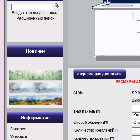
Введите слова для поиска
Расширенный поиск
Новинки
Информация для заказа
РАЗМЕРЫ Д
Attēls:
SP 
Выс
1
-ая панель [
?
]
Информация
Способ обклейки[
?
]
Галерея
Kоличество креплений [
?
]
Условия
Каличество розеток [
?
]