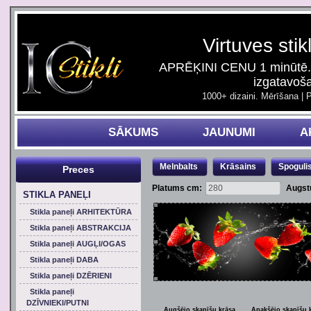
Virtuves stik
APRĒĶINI CENU 1 minūtē. 
izgatavoš
1000+ dizaini. Mērīšana | 
SĀKUMS
JAUNUMI
A
Melnbalts
Krāsains
Spoguli
Preces
Platums cm:
Augst
STIKLA PANEĻI
Stikla paneļi ARHITEKTŪRA
Stikla paneļi ABSTRAKCIJA
Stikla paneļi AUGĻI/OGAS
Stikla paneļi DABA
Stikla paneļi DZĒRIENI
Stikla paneļi
DZĪVNIEKI/PUTNI
Augšējo skapīšu krāsa
Apakšējo skapīšu 