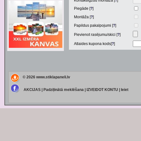
Kontaktligzdu montāža [
?
]
Piegāde [
?
]
Montāža [
?
]
Papildus pakalpojumi [
?
]
Pievienot rasējumu/skici [
?
]
Atlaides kupona kods[
?
]
© 2026
www.stiklapaneli.lv
AKCIJAS
|
Padziļinātā meklēšana
|
IZVEIDOT KONTU
|
Ieiet