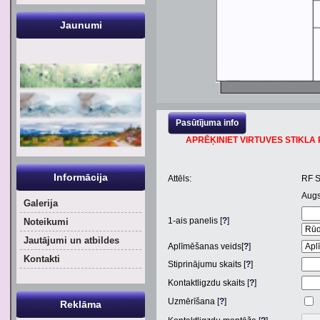
Jaunumi
Pasūtījuma info
APRĒĶINIET VIRTUVES STIKLA P
Informācija
Attēls:
RF 
Aug
Galerija
1
-ais panelis [
?
]
Noteikumi
Jautājumi un atbildes
Aplīmēšanas veids[
?
]
Kontakti
Stiprinājumu skaits [
?
]
Kontaktligzdu skaits [
?
]
Uzmērīšana [
?
]
Reklāma