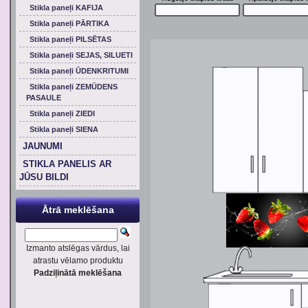
Stikla paneļi KAFIJA
Stikla paneļi PĀRTIKA
Stikla paneļi PILSĒTAS
Stikla paneļi SEJAS, SILUETI
Stikla paneļi ŪDENKRITUMI
Stikla paneļi ZEMŪDENS
PASAULE
Stikla paneļi ZIEDI
Stikla paneļi SIENA
JAUNUMI
STIKLA PANELIS AR
JŪSU BILDI
Ātrā meklēšana
Izmanto atslēgas vārdus, lai
atrastu vēlamo produktu
Padziļinātā meklēšana