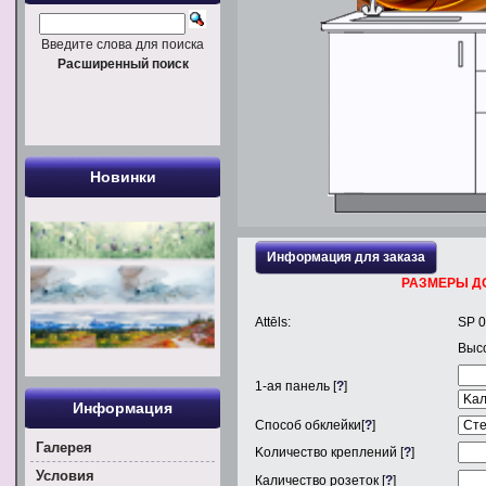
Введите слова для поиска
Расширенный поиск
Новинки
Информация для заказа
РАЗМЕРЫ Д
Attēls:
SP 
Выс
1
-ая панель [
?
]
Информация
Способ обклейки[
?
]
Галерея
Kоличество креплений [
?
]
Условия
Каличество розеток [
?
]