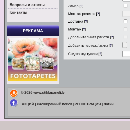
Вoпросы и ответы
Замер [
?
]
Контакты
Монтаж розеток [
?
]
Доставка [
?
]
Монтаж [
?
]
РЕКЛАМА
Дополнительная работа [
?
]
Добавить чертеж / эскиз [
?
]
Скидка код купона[
?
]
© 2026
www.stiklapaneli.lv
АКЦИЙ
|
Расширенный поиск
|
РЕГИСТРАЦИЯ
|
Логин