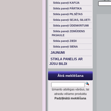
Stikla paneļi KAFIJA
Stikla paneļi PĀRTIKA
Stikla paneļi PILSĒTAS
Stikla paneļi SEJAS, SILUETI
Stikla paneļi ŪDENKRITUMI
Stikla paneļi ZEMŪDENS
PASAULE
Stikla paneļi ZIEDI
Stikla paneļi SIENA
JAUNUMI
STIKLA PANELIS AR
JŪSU BILDI
Ātrā meklēšana
Izmanto atslēgas vārdus, lai
atrastu vēlamo produktu
Padziļinātā meklēšana