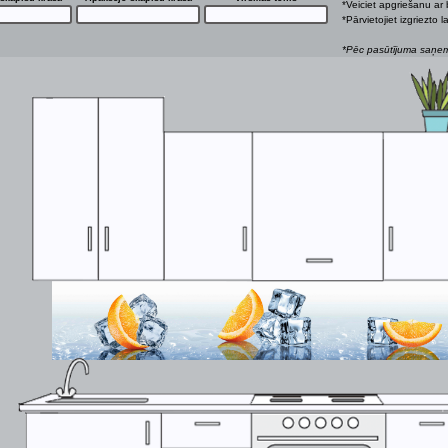
*Veiciet apgriešanu ar 
*Pārvietojiet izgriezto
*Pēc pasūtījuma saņemš