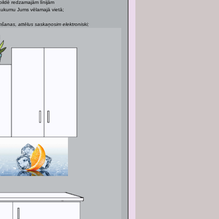
bildē redzamajām līnijām
 laukumu Jums vēlamajā vietā;
anas, attēlus saskaņosim elektroniski;