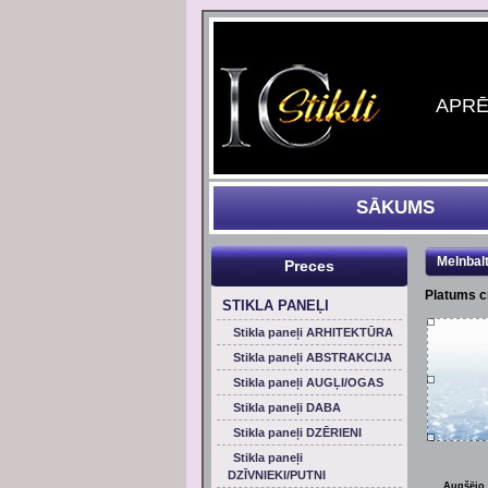
APRĒĶ
SĀKUMS
Melnbal
Preces
Platums 
STIKLA PANEĻI
Stikla paneļi ARHITEKTŪRA
Stikla paneļi ABSTRAKCIJA
Stikla paneļi AUGĻI/OGAS
Stikla paneļi DABA
Stikla paneļi DZĒRIENI
Stikla paneļi
DZĪVNIEKI/PUTNI
Augšējo 