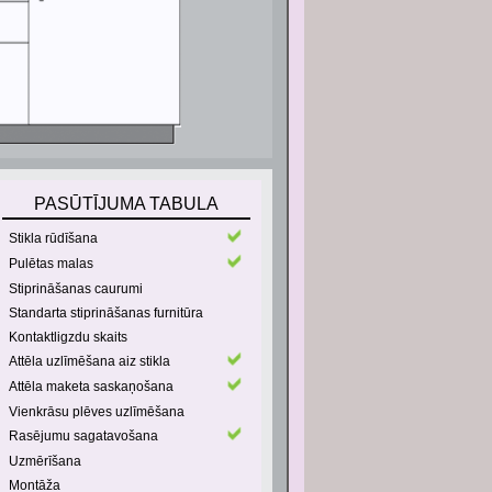
PASŪTĪJUMA TABULA
Stikla rūdīšana
Pulētas malas
Stiprināšanas caurumi
Standarta stiprināšanas furnitūra
Kontaktligzdu skaits
Attēla uzlīmēšana aiz stikla
Attēla maketa saskaņošana
Vienkrāsu plēves uzlīmēšana
Rasējumu sagatavošana
Uzmērīšana
Montāža