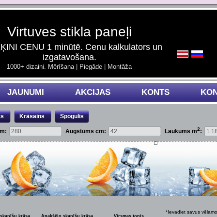
Virtuves stikla paneļi
INI CENU 1 minūtē. Cenu kalkulators un
izgatavošana.
1000+ dizaini. Mērīšana | Piegāde | Montāža
JAUNUMI
AKCIJAS
KONTS
KON
ts
Krāsains
Spogulis
2
cm:
Augstums cm:
Laukums m
:
*Ievadiet savus vēlam
skapīšu krāsa
Apakšējo skapīšu krāsa
Virsmas tonis