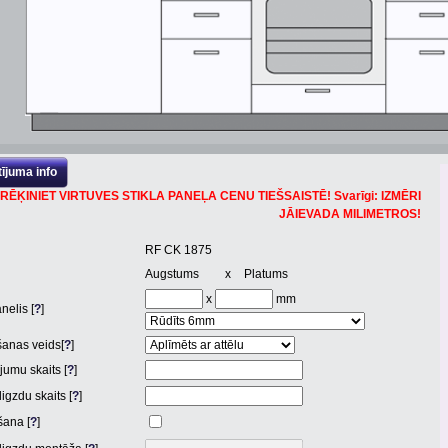
ījuma info
RĒĶINIET VIRTUVES STIKLA PANEĻA CENU TIEŠSAISTĒ! Svarīgi: IZMĒRI
JĀIEVADA MILIMETROS!
RF CK 1875
Augstums
x
Platums
x
mm
nelis [
?
]
anas veids[
?
]
jumu skaits [
?
]
igzdu skaits [
?
]
ana [
?
]