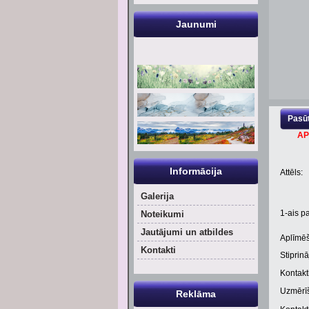
Jaunumi
Pasūt
AP
Informācija
Attēls:
Galerija
1
-ais pa
Noteikumi
Jautājumi un atbildes
Aplīmēš
Kontakti
Stiprinā
Kontaktl
Uzmērīš
Reklāma