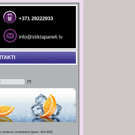
+371 29222933
info@stiklapaneli.lv
TAKTI
[
?
]
os izmērus centimetros (piem. 3m=300)