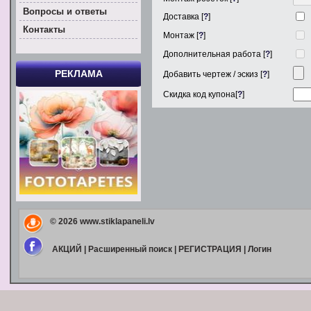
Вoпросы и ответы
Доставка [
?
]
Контакты
Монтаж [
?
]
Дополнительная работа [
?
]
РЕКЛАМА
Добавить чертеж / эскиз [
?
]
Скидка код купона[
?
]
© 2026
www.stiklapaneli.lv
АКЦИЙ
|
Расширенный поиск
|
РЕГИСТРАЦИЯ
|
Логин