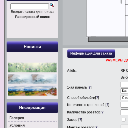
Введите слова для поиска
Расширенный поиск
Новинки
Информация для заказа
РАЗМЕРЫ Д
Attēls:
RF 
Выс
1
-ая панель [
?
]
Способ обклейки[
?
]
Kоличество креплений [
?
]
Информация
Каличество розеток [
?
]
Галерея
Замер [
?
]
Условия
Монтаж розеток [
?
]