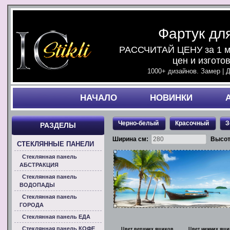
Фартук дл
РАССЧИТАЙ ЦЕНУ за 1 ми
цен и изгото
1000+ дизайнов. Замер | 
НАЧАЛO
НОВИНКИ
Черно-белый
Красочный
З
РАЗДЕЛЫ
Ширина см:
Высот
СТЕКЛЯННЫЕ ПАНЕЛИ
Стеклянная панель
АБСТРАКЦИЯ
Стеклянная панель
ВОДОПАДЫ
Стеклянная панель
ГОРОДА
Стеклянная панель ЕДА
Стеклянная панель КОФЕ
Цвет верхних ящиков
Цвет нижних ящи