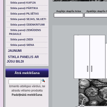
Stikla paneļi KAFIJA
Stikla paneļi PĀRTIKA
Augšējo skapīšu krāsa
Apakšējo skapīšu 
Stikla paneļi PILSĒTAS
Stikla paneļi SEJAS, SILUETI
Stikla paneļi ŪDENKRITUMI
Stikla paneļi ZEMŪDENS
PASAULE
Stikla paneļi ZIEDI
Stikla paneļi SIENA
JAUNUMI
STIKLA PANELIS AR
JŪSU BILDI
Ātrā meklēšana
Izmanto atslēgas vārdus, lai
atrastu vēlamo produktu
Padziļinātā meklēšana