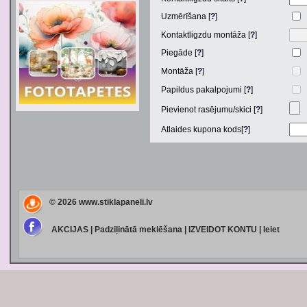
Uzmērīšana [
?
]
Kontaktligzdu montāža [
?
]
Piegāde [
?
]
Montāža [
?
]
Papildus pakalpojumi [
?
]
Pievienot rasējumu/skici [
?
]
Atlaides kupona kods[
?
]
© 2026
www.stiklapaneli.lv
AKCIJAS
|
Padziļinātā meklēšana
|
IZVEIDOT KONTU
|
Ieiet