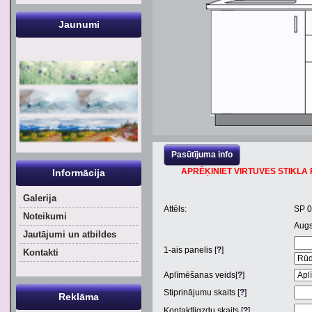
Jaunumi
Pasūtījuma info
APRĒĶINIET VIRTUVES STIKLA P
Informācija
Galerija
Attēls:
SP 
Noteikumi
Aug
Jautājumi un atbildes
1
-ais panelis [
?
]
Kontakti
Aplīmēšanas veids[
?
]
Stiprinājumu skaits [
?
]
Reklāma
Kontaktligzdu skaits [
?
]