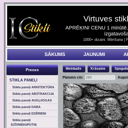
Virtuves stik
APRĒĶINI CENU 1 minūtē. 
izgatavoš
1000+ dizaini. Mērīšana | 
SĀKUMS
JAUNUMI
A
Melnbalts
Krāsains
Spoguli
Preces
Platums cm:
Augst
STIKLA PANEĻI
Stikla paneļi ARHITEKTŪRA
Stikla paneļi ABSTRAKCIJA
Stikla paneļi AUGĻI/OGAS
Stikla paneļi DABA
Stikla paneļi DZĒRIENI
Stikla paneļi
DZĪVNIEKI/PUTNI