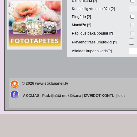
Uzmērīšana [
?
]
Kontaktligzdu montāža [
?
]
Piegāde [
?
]
Montāža [
?
]
Papildus pakalpojumi [
?
]
Pievienot rasējumu/skici [
?
]
Atlaides kupona kods[
?
]
© 2026
www.stiklapaneli.lv
AKCIJAS
|
Padziļinātā meklēšana
|
IZVEIDOT KONTU
|
Ieiet