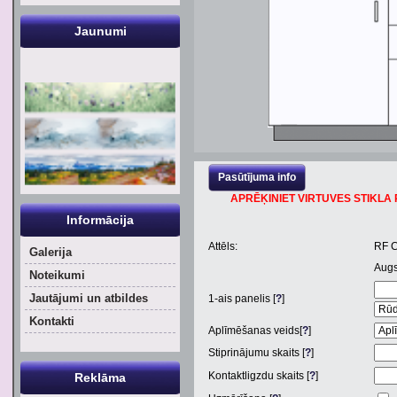
Jaunumi
Pasūtījuma info
APRĒĶINIET VIRTUVES STIKLA P
Informācija
Attēls:
RF 
Galerija
Aug
Noteikumi
Jautājumi un atbildes
1
-ais panelis [
?
]
Kontakti
Aplīmēšanas veids[
?
]
Stiprinājumu skaits [
?
]
Kontaktligzdu skaits [
?
]
Reklāma