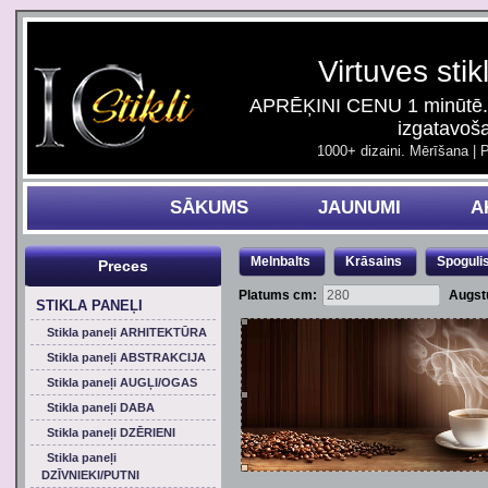
Virtuves stik
APRĒĶINI CENU 1 minūtē. 
izgatavoš
1000+ dizaini. Mērīšana | 
SĀKUMS
JAUNUMI
A
Melnbalts
Krāsains
Spoguli
Preces
Platums cm:
Augst
STIKLA PANEĻI
Stikla paneļi ARHITEKTŪRA
Stikla paneļi ABSTRAKCIJA
Stikla paneļi AUGĻI/OGAS
Stikla paneļi DABA
Stikla paneļi DZĒRIENI
Stikla paneļi
DZĪVNIEKI/PUTNI