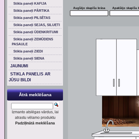
Stikla paneļi KAFIJA
Augšējo skapīšu krāsa
Apakšējo skapīšu 
Stikla paneļi PĀRTIKA
Stikla paneļi PILSĒTAS
Stikla paneļi SEJAS, SILUETI
Stikla paneļi ŪDENKRITUMI
Stikla paneļi ZEMŪDENS
PASAULE
Stikla paneļi ZIEDI
Stikla paneļi SIENA
JAUNUMI
STIKLA PANELIS AR
JŪSU BILDI
Ātrā meklēšana
Izmanto atslēgas vārdus, lai
atrastu vēlamo produktu
Padziļinātā meklēšana