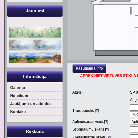
Jaunumi
Pasūtījuma info
APRĒĶINIET VIRTUVES STIKLA P
Informācija
Galerija
Attēls:
SP 
Noteikumi
Aug
Jautājumi un atbildes
1
-ais panelis [
?
]
Kontakti
Aplīmēšanas veids[
?
]
Stiprinājumu skaits [
?
]
Reklāma
Kontaktligzdu skaits [
?
]