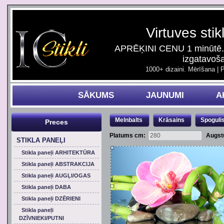
Virtuves stik
APRĒĶINI CENU 1 minūtē. 
izgatavoš
1000+ dizaini. Mērīšana | 
SĀKUMS
JAUNUMI
A
Melnbalts
Krāsains
Spoguli
Preces
Platums cm:
Augst
STIKLA PANEĻI
Stikla paneļi ARHITEKTŪRA
Stikla paneļi ABSTRAKCIJA
Stikla paneļi AUGĻI/OGAS
Stikla paneļi DABA
Stikla paneļi DZĒRIENI
Stikla paneļi
DZĪVNIEKI/PUTNI