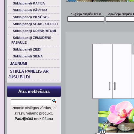
Stikla paneļi KAFIJA
Stikla paneļi PĀRTIKA
Augšējo skapīšu krāsa
Apakšējo skapīšu 
Stikla paneļi PILSĒTAS
Stikla paneļi SEJAS, SILUETI
Stikla paneļi ŪDENKRITUMI
Stikla paneļi ZEMŪDENS
PASAULE
Stikla paneļi ZIEDI
Stikla paneļi SIENA
JAUNUMI
STIKLA PANELIS AR
JŪSU BILDI
Ātrā meklēšana
Izmanto atslēgas vārdus, lai
atrastu vēlamo produktu
Padziļinātā meklēšana