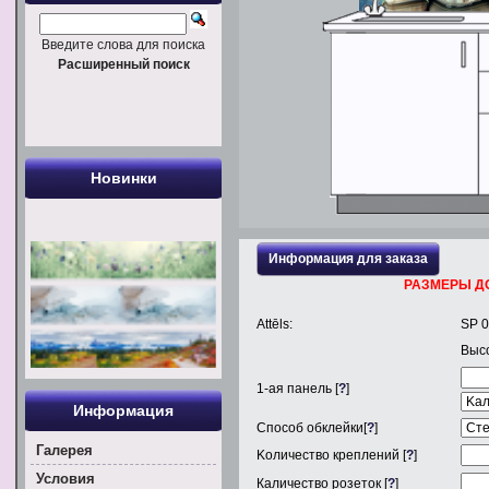
Введите слова для поиска
Расширенный поиск
Новинки
Информация для заказа
РАЗМЕРЫ Д
Attēls:
SP 
Выс
1
-ая панель [
?
]
Информация
Способ обклейки[
?
]
Галерея
Kоличество креплений [
?
]
Условия
Каличество розеток [
?
]