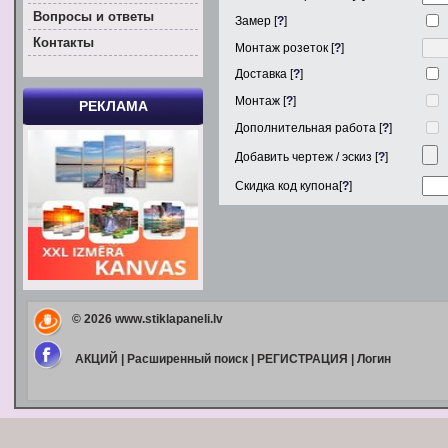
Вoпросы и ответы
Замер [
?
]
Контакты
Монтаж розеток [
?
]
Доставка [
?
]
Монтаж [
?
]
РЕКЛАМА
Дополнительная работа [
?
]
Добавить чертеж / эскиз [
?
]
Скидка код купона[
?
]
© 2026
www.stiklapaneli.lv
АКЦИЙ
|
Расширенный поиск
|
РЕГИСТРАЦИЯ
|
Логин