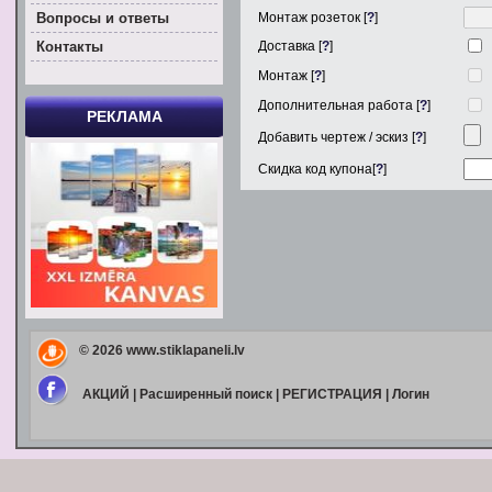
Вoпросы и ответы
Монтаж розеток [
?
]
Контакты
Доставка [
?
]
Монтаж [
?
]
Дополнительная работа [
?
]
РЕКЛАМА
Добавить чертеж / эскиз [
?
]
Скидка код купона[
?
]
© 2026
www.stiklapaneli.lv
АКЦИЙ
|
Расширенный поиск
|
РЕГИСТРАЦИЯ
|
Логин