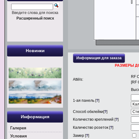
Введите слова для поиска
Расширенный поиск
Новинки
Информация для заказа
РАЗМЕРЫ Д
RF 
Attēls:
[RF 
Выс
1
-ая панель [
?
]
Способ обклейки[
?
]
Информация
Kоличество креплений [
?
]
Каличество розеток [
?
]
Галерея
Замер [
?
]
Условия