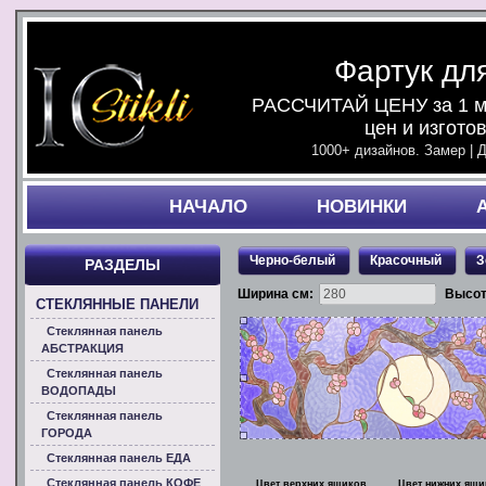
Фартук дл
РАССЧИТАЙ ЦЕНУ за 1 ми
цен и изгото
1000+ дизайнов. Замер | 
НАЧАЛO
НОВИНКИ
Черно-белый
Красочный
З
РАЗДЕЛЫ
Ширина см:
Высот
СТЕКЛЯННЫЕ ПАНЕЛИ
Стеклянная панель
АБСТРАКЦИЯ
Стеклянная панель
ВОДОПАДЫ
Стеклянная панель
ГОРОДА
Стеклянная панель ЕДА
Стеклянная панель КОФЕ
Цвет верхних ящиков
Цвет нижних ящи