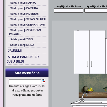
Stikla paneļi KAFIJA
Augšējo skapīšu krāsa
Apakšējo skapīšu 
Stikla paneļi PĀRTIKA
Stikla paneļi PILSĒTAS
Stikla paneļi SEJAS, SILUETI
Stikla paneļi ŪDENKRITUMI
Stikla paneļi ZEMŪDENS
PASAULE
Stikla paneļi ZIEDI
Stikla paneļi SIENA
JAUNUMI
STIKLA PANELIS AR
JŪSU BILDI
Ātrā meklēšana
Izmanto atslēgas vārdus, lai
atrastu vēlamo produktu
Padziļinātā meklēšana