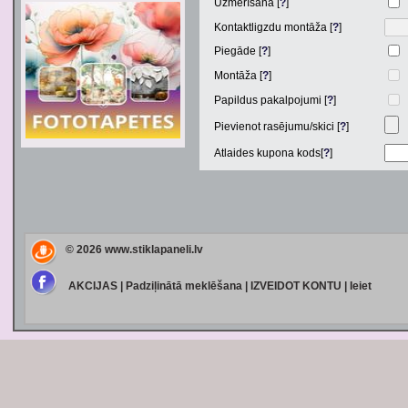
Uzmērīšana [
?
]
Kontaktligzdu montāža [
?
]
Piegāde [
?
]
Montāža [
?
]
Papildus pakalpojumi [
?
]
Pievienot rasējumu/skici [
?
]
Atlaides kupona kods[
?
]
© 2026
www.stiklapaneli.lv
AKCIJAS
|
Padziļinātā meklēšana
|
IZVEIDOT KONTU
|
Ieiet