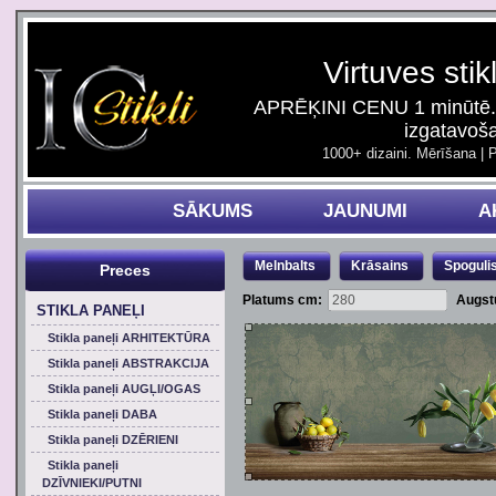
Virtuves stik
APRĒĶINI CENU 1 minūtē. 
izgatavoš
1000+ dizaini. Mērīšana | 
SĀKUMS
JAUNUMI
A
Melnbalts
Krāsains
Spoguli
Preces
Platums cm:
Augst
STIKLA PANEĻI
Stikla paneļi ARHITEKTŪRA
Stikla paneļi ABSTRAKCIJA
Stikla paneļi AUGĻI/OGAS
Stikla paneļi DABA
Stikla paneļi DZĒRIENI
Stikla paneļi
DZĪVNIEKI/PUTNI