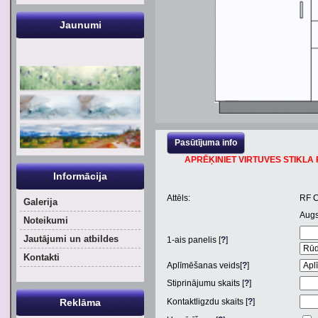
Jaunumi
Pasūtījuma info
APRĒĶINIET VIRTUVES STIKLA P
Informācija
Attēls:
RF 
Galerija
Aug
Noteikumi
Jautājumi un atbildes
1
-ais panelis [
?
]
Kontakti
Aplīmēšanas veids[
?
]
Stiprinājumu skaits [
?
]
Reklāma
Kontaktligzdu skaits [
?
]