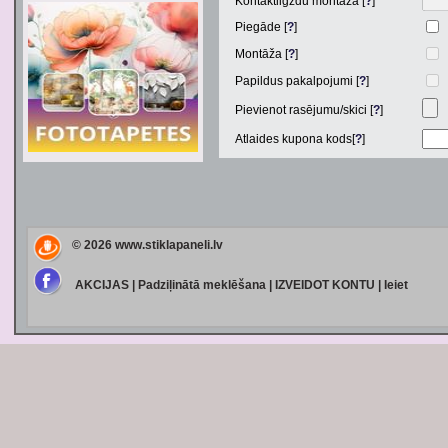
Kontaktligzdu montāža [
?
]
Piegāde [
?
]
Montāža [
?
]
Papildus pakalpojumi [
?
]
Pievienot rasējumu/skici [
?
]
Atlaides kupona kods[
?
]
© 2026
www.stiklapaneli.lv
AKCIJAS
|
Padziļinātā meklēšana
|
IZVEIDOT KONTU
|
Ieiet