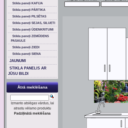
Stikla paneļi KAFIJA
Stikla paneļi PĀRTIKA
Stikla paneļi PILSĒTAS
Stikla paneļi SEJAS, SILUETI
Stikla paneļi ŪDENKRITUMI
Stikla paneļi ZEMŪDENS
PASAULE
Stikla paneļi ZIEDI
Stikla paneļi SIENA
JAUNUMI
STIKLA PANELIS AR
JŪSU BILDI
Ātrā meklēšana
Izmanto atslēgas vārdus, lai
atrastu vēlamo produktu
Padziļinātā meklēšana