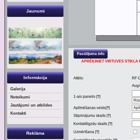
Jaunumi
Pasūtījuma info
APRĒĶINIET VIRTUVES STIKLA P
Informācija
Attēls:
RF 
Aug
Galerija
1
-ais panelis [
?
]
Noteikumi
Jautājumi un atbildes
Aplīmēšanas veids[
?
]
Kontakti
Stiprinājumu skaits [
?
]
Kontaktligzdu skaits [
?
]
Uzmērīšana [
?
]
Reklāma