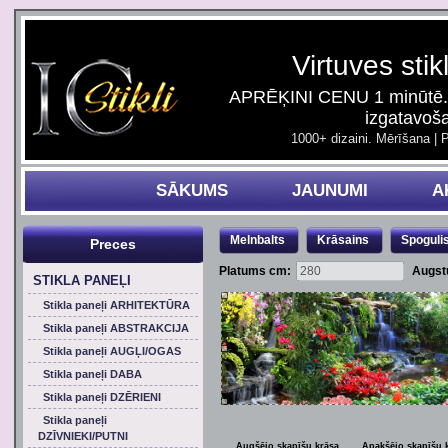
Virtuves stik
APRĒĶINI CENU 1 minūtē. 
izgatavoš
1000+ dizaini. Mērīšana | 
SĀKUMS
JAUNUMI
A
Melnbalts
Krāsains
Spoguli
Preces
Platums cm:
Augst
STIKLA PANEĻI
Stikla paneļi ARHITEKTŪRA
Stikla paneļi ABSTRAKCIJA
Stikla paneļi AUGĻI/OGAS
Stikla paneļi DABA
Stikla paneļi DZĒRIENI
Stikla paneļi
DZĪVNIEKI/PUTNI
Augšējo skapīšu krāsa
Apakšējo skapīšu 