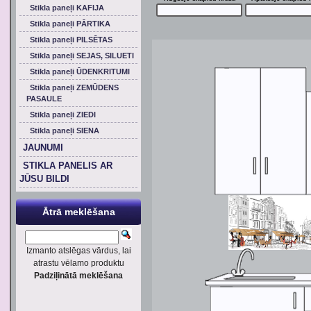
Stikla paneļi KAFIJA
Stikla paneļi PĀRTIKA
Stikla paneļi PILSĒTAS
Stikla paneļi SEJAS, SILUETI
Stikla paneļi ŪDENKRITUMI
Stikla paneļi ZEMŪDENS
PASAULE
Stikla paneļi ZIEDI
Stikla paneļi SIENA
JAUNUMI
STIKLA PANELIS AR
JŪSU BILDI
Ātrā meklēšana
Izmanto atslēgas vārdus, lai
atrastu vēlamo produktu
Padziļinātā meklēšana