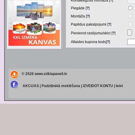
Kontaktligzdu montāža [
?
]
Piegāde [
?
]
Montāža [
?
]
Papildus pakalpojumi [
?
]
Pievienot rasējumu/skici [
?
]
Atlaides kupona kods[
?
]
© 2026
www.stiklapaneli.lv
AKCIJAS
|
Padziļinātā meklēšana
|
IZVEIDOT KONTU
|
Ieiet