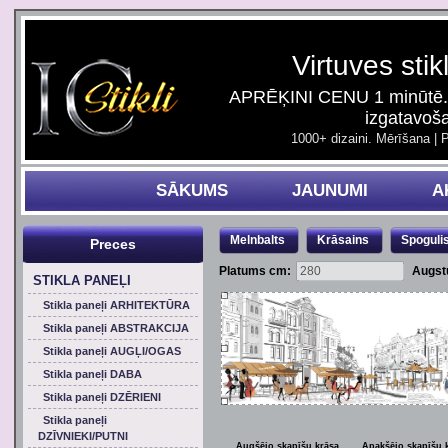
Virtuves stik
APRĒĶINI CENU 1 minūtē. 
izgatavoš
1000+ dizaini. Mērīšana | 
SĀKUMS
JAUNUMI
A
Melnbalts
Krāsains
Spoguli
Preces
Platums cm:
Augst
STIKLA PANEĻI
Stikla paneļi ARHITEKTŪRA
Stikla paneļi ABSTRAKCIJA
Stikla paneļi AUGĻI/OGAS
Stikla paneļi DABA
Stikla paneļi DZĒRIENI
Stikla paneļi
DZĪVNIEKI/PUTNI
Augšējo skapīšu krāsa
Apakšējo skapīšu 