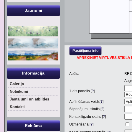
Jaunumi
Pasūtījuma info
APRĒĶINIET VIRTUVES STIKLA P
Informācija
Attēls:
RF 
Aug
Galerija
1
-ais panelis [
?
]
Noteikumi
Jautājumi un atbildes
Aplīmēšanas veids[
?
]
Kontakti
Stiprinājumu skaits [
?
]
Kontaktligzdu skaits [
?
]
Uzmērīšana [
?
]
Reklāma