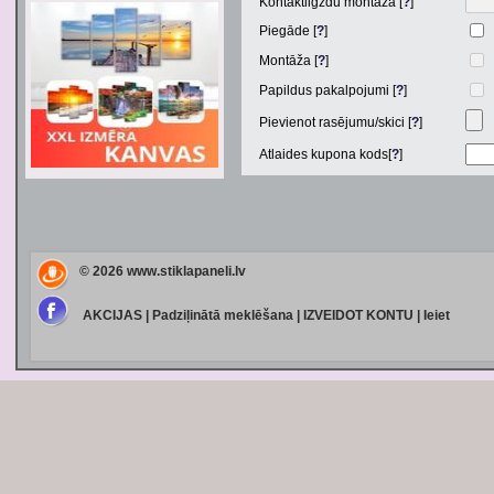
Kontaktligzdu montāža [
?
]
Piegāde [
?
]
Montāža [
?
]
Papildus pakalpojumi [
?
]
Pievienot rasējumu/skici [
?
]
Atlaides kupona kods[
?
]
© 2026
www.stiklapaneli.lv
AKCIJAS
|
Padziļinātā meklēšana
|
IZVEIDOT KONTU
|
Ieiet