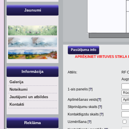
Jaunumi
Pasūtījuma info
APRĒĶINIET VIRTUVES STIKLA P
Informācija
Attēls:
RF 
Aug
Galerija
Noteikumi
1
-ais panelis [
?
]
Jautājumi un atbildes
Aplīmēšanas veids[
?
]
Kontakti
Stiprinājumu skaits [
?
]
Kontaktligzdu skaits [
?
]
Uzmērīšana [
?
]
Reklāma