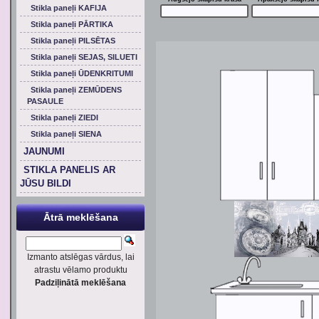
Stikla paneļi KAFIJA
Stikla paneļi PĀRTIKA
Stikla paneļi PILSĒTAS
Stikla paneļi SEJAS, SILUETI
Stikla paneļi ŪDENKRITUMI
Stikla paneļi ZEMŪDENS
PASAULE
Stikla paneļi ZIEDI
Stikla paneļi SIENA
JAUNUMI
STIKLA PANELIS AR
JŪSU BILDI
Ātrā meklēšana
Izmanto atslēgas vārdus, lai
atrastu vēlamo produktu
Padziļinātā meklēšana