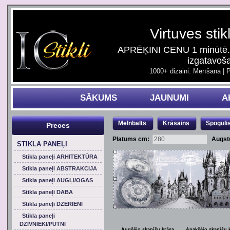
Virtuves stik
APRĒĶINI CENU 1 minūtē. 
izgatavoš
1000+ dizaini. Mērīšana | 
SĀKUMS
JAUNUMI
A
Melnbalts
Krāsains
Spoguli
Preces
Platums cm:
Augst
STIKLA PANEĻI
Stikla paneļi ARHITEKTŪRA
Stikla paneļi ABSTRAKCIJA
Stikla paneļi AUGĻI/OGAS
Stikla paneļi DABA
Stikla paneļi DZĒRIENI
Stikla paneļi
DZĪVNIEKI/PUTNI
Augšējo skapīšu krāsa
Apakšējo skapīšu 