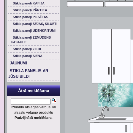
Stikla paneļi KAFIJA
Stikla paneļi PĀRTIKA
Stikla paneļi PILSĒTAS
Stikla paneļi SEJAS, SILUETI
Stikla paneļi ŪDENKRITUMI
Stikla paneļi ZEMŪDENS
PASAULE
Stikla paneļi ZIEDI
Stikla paneļi SIENA
JAUNUMI
STIKLA PANELIS AR
JŪSU BILDI
Ātrā meklēšana
Izmanto atslēgas vārdus, lai
atrastu vēlamo produktu
Padziļinātā meklēšana