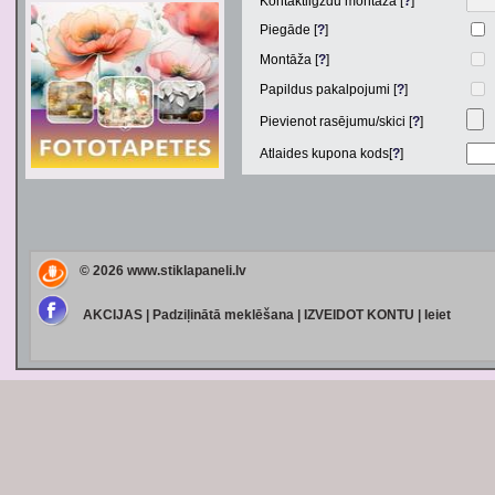
Kontaktligzdu montāža [
?
]
Piegāde [
?
]
Montāža [
?
]
Papildus pakalpojumi [
?
]
Pievienot rasējumu/skici [
?
]
Atlaides kupona kods[
?
]
© 2026
www.stiklapaneli.lv
AKCIJAS
|
Padziļinātā meklēšana
|
IZVEIDOT KONTU
|
Ieiet