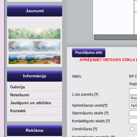
Jaunumi
Pasūtījuma info
APRĒĶINIET VIRTUVES STIKLA P
Informācija
Attēls:
RF 
Aug
Galerija
1
-ais panelis [
?
]
Noteikumi
Jautājumi un atbildes
Aplīmēšanas veids[
?
]
Kontakti
Stiprinājumu skaits [
?
]
Kontaktligzdu skaits [
?
]
Uzmērīšana [
?
]
Reklāma