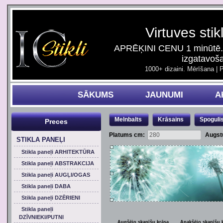
Virtuves stik
APRĒĶINI CENU 1 minūtē. 
izgatavoš
1000+ dizaini. Mērīšana | 
SĀKUMS
JAUNUMI
A
Melnbalts
Krāsains
Spoguli
Preces
Platums cm:
Augst
STIKLA PANEĻI
Stikla paneļi ARHITEKTŪRA
Stikla paneļi ABSTRAKCIJA
Stikla paneļi AUGĻI/OGAS
Stikla paneļi DABA
Stikla paneļi DZĒRIENI
Stikla paneļi
DZĪVNIEKI/PUTNI
Augšējo skapīšu krāsa
Apakšējo skapīšu 