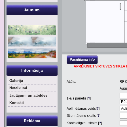
Jaunumi
Pasūtījuma info
APRĒĶINIET VIRTUVES STIKLA P
Informācija
Galerija
Attēls:
RF 
Noteikumi
Aug
Jautājumi un atbildes
1
-ais panelis [
?
]
Kontakti
Aplīmēšanas veids[
?
]
Stiprinājumu skaits [
?
]
Reklāma
Kontaktligzdu skaits [
?
]