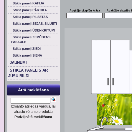
Stikla paneļi KAFIJA
Stikla paneļi PĀRTIKA
Augšējo skapīšu krāsa
Apakšējo skapīšu 
Stikla paneļi PILSĒTAS
Stikla paneļi SEJAS, SILUETI
Stikla paneļi ŪDENKRITUMI
Stikla paneļi ZEMŪDENS
PASAULE
Stikla paneļi ZIEDI
Stikla paneļi SIENA
JAUNUMI
STIKLA PANELIS AR
JŪSU BILDI
Ātrā meklēšana
Izmanto atslēgas vārdus, lai
atrastu vēlamo produktu
Padziļinātā meklēšana