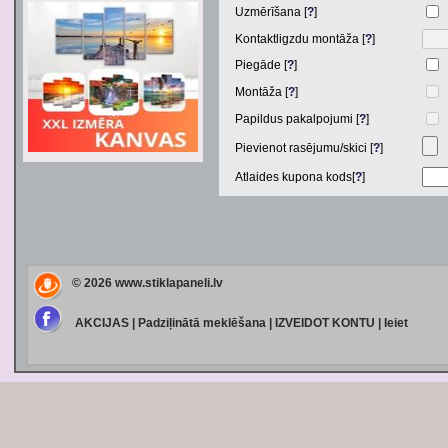
Uzmērīšana [
?
]
Kontaktligzdu montāža [
?
]
Piegāde [
?
]
Montāža [
?
]
Papildus pakalpojumi [
?
]
Pievienot rasējumu/skici [
?
]
Atlaides kupona kods[
?
]
© 2026
www.stiklapaneli.lv
AKCIJAS
|
Padziļinātā meklēšana
|
IZVEIDOT KONTU
|
Ieiet