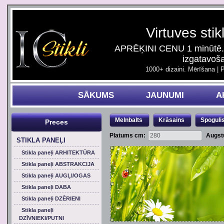
Virtuves stik
APRĒĶINI CENU 1 minūtē. 
izgatavoš
1000+ dizaini. Mērīšana | 
SĀKUMS
JAUNUMI
A
Melnbalts
Krāsains
Spoguli
Preces
Platums cm:
Augst
STIKLA PANEĻI
Stikla paneļi ARHITEKTŪRA
Stikla paneļi ABSTRAKCIJA
Stikla paneļi AUGĻI/OGAS
Stikla paneļi DABA
Stikla paneļi DZĒRIENI
Stikla paneļi
DZĪVNIEKI/PUTNI